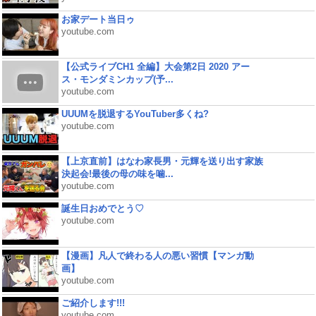
お家デート当日ゥ
youtube.com
【公式ライブCH1 全編】大会第2日 2020 アー
ス・モンダミンカップ(予...
youtube.com
UUUMを脱退するYouTuber多くね?
youtube.com
【上京直前】はなわ家長男・元輝を送り出す家族
決起会!最後の母の味を噛...
youtube.com
誕生日おめでとう♡
youtube.com
【漫画】凡人で終わる人の悪い習慣【マンガ動
画】
youtube.com
ご紹介します!!!
youtube.com