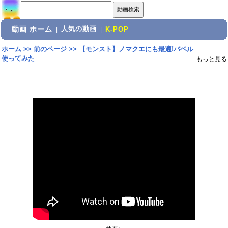
動画 ホーム
人気の動画
|
|
K-POP
ホーム
>>
前のページ
>>
【モンスト】ノマクエにも最適!バベル
使ってみた
もっと見る