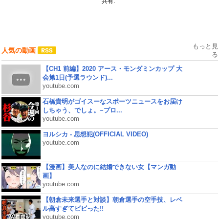
共有:
もっと見
人気の動画
る
【CH1 前編】2020 アース・モンダミンカップ 大
会第1日(予選ラウンド)...
youtube.com
石橋貴明がゴイスーなスポーツニュースをお届け
しちゃう、でしょ。~プロ...
youtube.com
ヨルシカ - 思想犯(OFFICIAL VIDEO)
youtube.com
【漫画】美人なのに結婚できない女【マンガ動
画】
youtube.com
【朝倉未来選手と対談】朝倉選手の空手技、レベ
ル高すぎてビビった!!
youtube.com