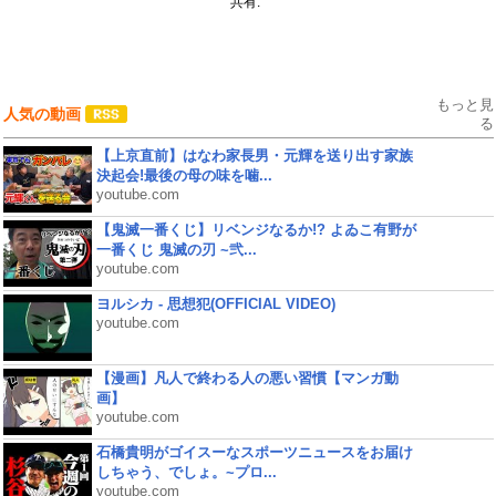
共有:
もっと見
人気の動画
る
【上京直前】はなわ家長男・元輝を送り出す家族
決起会!最後の母の味を噛...
youtube.com
【鬼滅一番くじ】リベンジなるか!? よゐこ有野が
一番くじ 鬼滅の刃 ~弐...
youtube.com
ヨルシカ - 思想犯(OFFICIAL VIDEO)
youtube.com
【漫画】凡人で終わる人の悪い習慣【マンガ動
画】
youtube.com
石橋貴明がゴイスーなスポーツニュースをお届け
しちゃう、でしょ。~プロ...
youtube.com