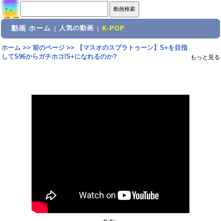
動画 ホーム
人気の動画
|
|
K-POP
ホーム
>>
前のページ
>>
【マスオのスプラトゥーン】S+を目指
してS96からガチホコ!S+になれるのか?
もっと見る