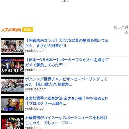
共有:
もっと見
人気の動画
る
【朝倉未来コラボ】天心VS武尊の勝敗を聞いてみ
たら、まさかの回答が!!!
youtube.com
【日本一VS日本一】ポーカープロが人生を賭けて
ガチで勝負してみた!!!!!!...
youtube.com
ボクシング世界チャンピオンとスパーリングして
みた 【京口紘人VS朝倉海...
youtube.com
金太郎選手と総合対決!京之介が腕十字を決める!?
【プロボクサーvs総合...
youtube.com
石橋貴明がゴイスーなスポーツニュースをお届け
しちゃう、でしょ。~プロ...
youtube.com