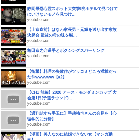
静岡最恐心霊スポット大突撃!廃ホテルで見つけて
はいけないモノを見つけ...
youtube.com
【上京直前】はなわ家長男・元輝を送り出す家族
決起会!最後の母の味を噛...
youtube.com
亀田京之介選手とボクシングスパーリング
youtube.com
【衝撃】料理の失敗作がツッコミどころ満載だっ
た件wwwwww【#2】
youtube.com
【CH1 前編】2020 アース・モンダミンカップ 大
会第1日(予選ラウンド)...
youtube.com
【週刊誌すら手玉に】手越祐也さんの会見を【心
理学的に分析】
youtube.com
【漫画】美人なのに結婚できない女【マンガ動
画】