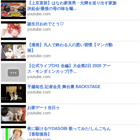
【上京直前】はなわ家長男・元輝を送り出す家族
決起会!最後の母の味を噛...
youtube.com
誕生日おめでとう♡
youtube.com
【漫画】凡人で終わる人の悪い習慣【マンガ動
画】
youtube.com
【公式ライブCH1 全編】大会第2日 2020 アー
ス・モンダミンカップ(予...
youtube.com
手越祐也 記者会見 舞台裏 BACKSTAGE
youtube.com
お家デート当日ゥ
youtube.com
夜に駆ける/YOASOBI 歌ってみた!しんごちん
【香取慎吾】
youtube.com