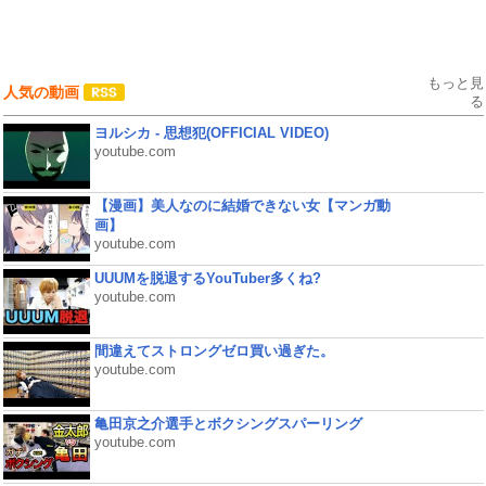
もっと見
人気の動画
る
ヨルシカ - 思想犯(OFFICIAL VIDEO)
youtube.com
【漫画】美人なのに結婚できない女【マンガ動
画】
youtube.com
UUUMを脱退するYouTuber多くね?
youtube.com
間違えてストロングゼロ買い過ぎた。
youtube.com
亀田京之介選手とボクシングスパーリング
youtube.com