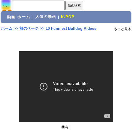
動画 ホーム
人気の動画
|
|
K-POP
ホーム
>>
前のページ
>>
10 Funniest Bulldog Videos
もっと見る
共有: