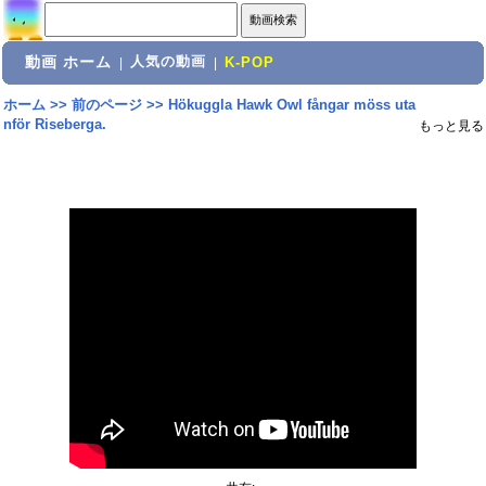
動画 ホーム
人気の動画
|
|
K-POP
ホーム
>>
前のページ
>>
Hökuggla Hawk Owl fångar möss uta
nför Riseberga.
もっと見る