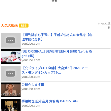
共有:
もっと見
人気の動画
る
【週刊誌すら手玉に】手越祐也さんの会見を【心
理学的に分析】
youtube.com
[BE ORIGINAL] SEVENTEEN(세븐틴) 'Left & Ri
ght' (4K)
youtube.com
【公式ライブCH1 全編】大会第2日 2020 アー
ス・モンダミンカップ(予...
youtube.com
ご紹介します!!!
youtube.com
手越祐也 記者会見 舞台裏 BACKSTAGE
youtube.com