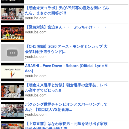
【朝倉未来コラボ】天心VS武尊の勝敗を聞いてみ
たら、まさかの回答が!!!
youtube.com
【緊急対談】宮迫さん・・・ぶっちゃけ・・・・
youtube.com
【CH1 前編】2020 アース・モンダミンカップ 大
会第1日(予選ラウンド)...
youtube.com
ARASHI - Face Down : Reborn [Official Lyric Vi
deo]
youtube.com
【朝倉未来選手と対談】朝倉選手の空手技、レベ
ル高すぎてビビった!!
youtube.com
ボクシング世界チャンピオンとスパーリングして
みた 【京口紘人VS朝倉海...
youtube.com
【上京直前】はなわ家長男・元輝を送り出す家族
決起会!最後の母の味を噛...