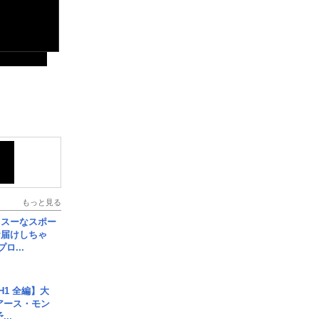
もっと見る
イスーなスポー
お届けしちゃ
ロ...
H1 全編】大
 アース・モン
..