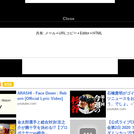
Close
6
共有:
メール
•
URLコピー
•
Editor
•
HTML
画
ARASHI - Face Down : Reb
石橋貴明がゴ
orn [Official Lyric Video]
ツニュースを
youtube.com
う、でしょ。~プ
youtube.com
金太郎選手と総合対決!京之
【公式ライブC
介が腕十字を決める!?【プロ
会第2日 2020
ボクサーvs総合...
ダミンカップ(予.