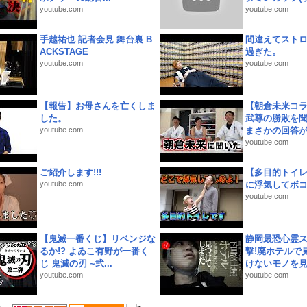
youtube.com
youtube.com
手越祐也 記者会見 舞台裏 B
間違えてスト
ACKSTAGE
過ぎた。
youtube.com
youtube.com
【報告】お母さんを亡くしま
【朝倉未来コラ
した。
武尊の勝敗を
youtube.com
まさかの回答が!
youtube.com
ご紹介します!!!
【多目的トイ
youtube.com
に浮気してボ
youtube.com
【鬼滅一番くじ】リベンジな
静岡最恐心霊
るか!? よゐこ有野が一番く
撃!廃ホテルで
じ 鬼滅の刃 ~弐...
けないモノを見つ
youtube.com
youtube.com