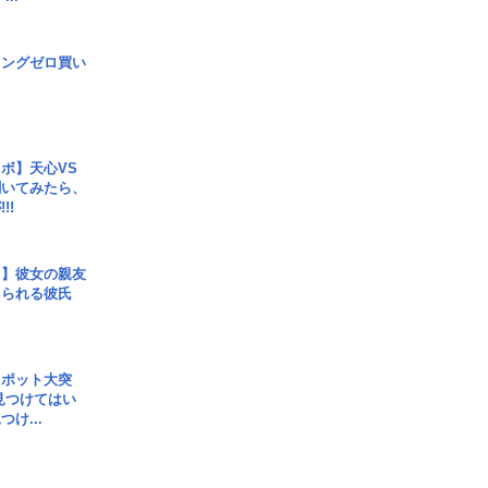
ロングゼロ買い
ボ】天心VS
聞いてみたら、
!!
レ】彼女の親友
コられる彼氏
スポット大突
見つけてはい
け...