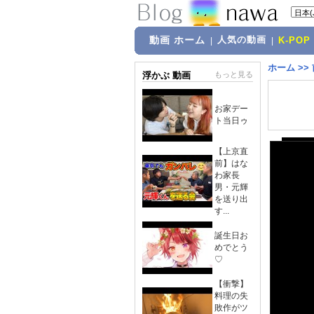
動画 ホーム
人気の動画
|
|
K-POP
ホーム
>>
浮かぶ 動画
もっと見る
お家デー
ト当日ゥ
【上京直
前】はな
わ家長
男・元輝
を送り出
す...
誕生日お
めでとう
♡
【衝撃】
料理の失
敗作がツ