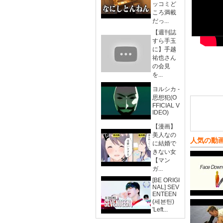
ッコミど
ころ満載
だっ...
【週刊誌
すら手玉
に】手越
祐也さん
の会見
を...
ヨルシカ -
思想犯(O
FFICIAL V
IDEO)
【漫画】
美人なの
人気の動
に結婚で
きない女
【マン
ガ...
[BE ORIGI
NAL] SEV
ENTEEN
(세븐틴)
'Left...