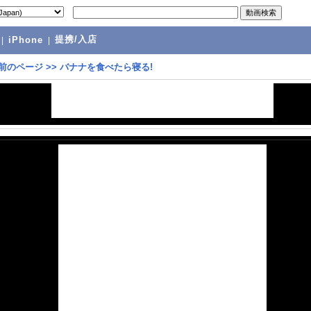
提携/入店
|
iPhone
|
前のページ
>>
バナナを食べたら寝る!