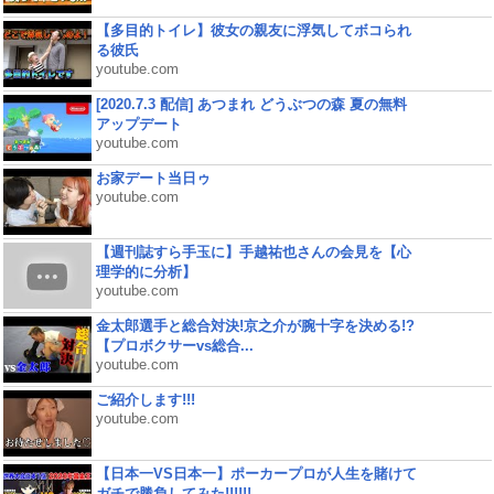
【多目的トイレ】彼女の親友に浮気してボコられ
る彼氏
youtube.com
[2020.7.3 配信] あつまれ どうぶつの森 夏の無料
アップデート
youtube.com
お家デート当日ゥ
youtube.com
【週刊誌すら手玉に】手越祐也さんの会見を【心
理学的に分析】
youtube.com
金太郎選手と総合対決!京之介が腕十字を決める!?
【プロボクサーvs総合...
youtube.com
ご紹介します!!!
youtube.com
【日本一VS日本一】ポーカープロが人生を賭けて
ガチで勝負してみた!!!!!!...