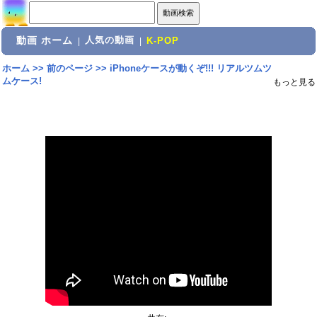
動画 ホーム
人気の動画
|
|
K-POP
ホーム
>>
前のページ
>>
iPhoneケースが動くぞ!!! リアルツムツ
ムケース!
もっと見る