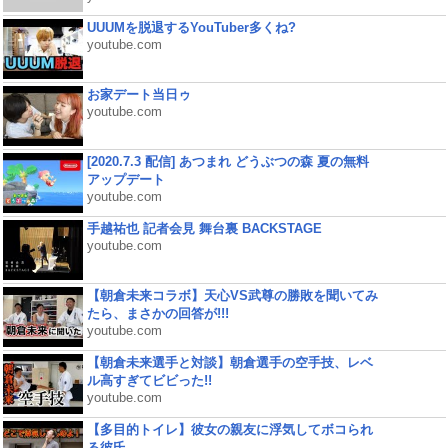
UUUMを脱退するYouTuber多くね?
youtube.com
お家デート当日ゥ
youtube.com
[2020.7.3 配信] あつまれ どうぶつの森 夏の無料
アップデート
youtube.com
手越祐也 記者会見 舞台裏 BACKSTAGE
youtube.com
【朝倉未来コラボ】天心VS武尊の勝敗を聞いてみ
たら、まさかの回答が!!!
youtube.com
【朝倉未来選手と対談】朝倉選手の空手技、レベ
ル高すぎてビビった!!
youtube.com
【多目的トイレ】彼女の親友に浮気してボコられ
る彼氏