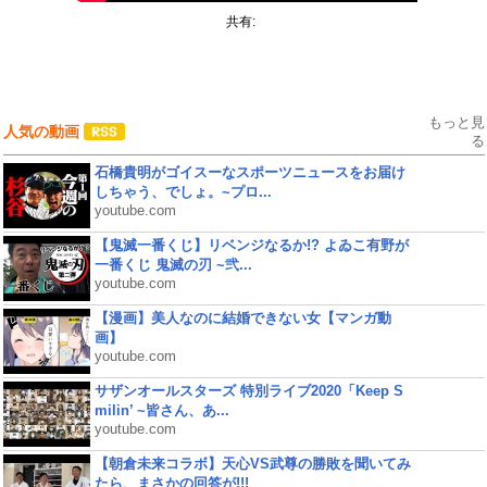
共有:
もっと見
人気の動画
る
石橋貴明がゴイスーなスポーツニュースをお届け
しちゃう、でしょ。~プロ...
youtube.com
【鬼滅一番くじ】リベンジなるか!? よゐこ有野が
一番くじ 鬼滅の刃 ~弐...
youtube.com
【漫画】美人なのに結婚できない女【マンガ動
画】
youtube.com
サザンオールスターズ 特別ライブ2020「Keep S
milin’ ~皆さん、あ...
youtube.com
【朝倉未来コラボ】天心VS武尊の勝敗を聞いてみ
たら、まさかの回答が!!!