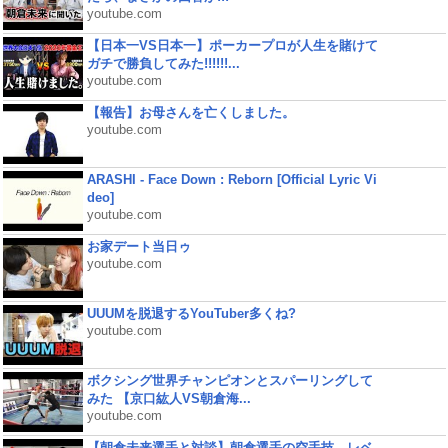
youtube.com
【日本一VS日本一】ポーカープロが人生を賭けて
ガチで勝負してみた!!!!!!...
youtube.com
【報告】お母さんを亡くしました。
youtube.com
ARASHI - Face Down : Reborn [Official Lyric Vi
deo]
youtube.com
お家デート当日ゥ
youtube.com
UUUMを脱退するYouTuber多くね?
youtube.com
ボクシング世界チャンピオンとスパーリングして
みた 【京口紘人VS朝倉海...
youtube.com
【朝倉未来選手と対談】朝倉選手の空手技、レベ