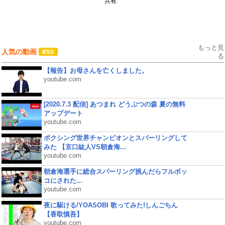
共有:
もっと見
人気の動画
る
【報告】お母さんを亡くしました。
youtube.com
[2020.7.3 配信] あつまれ どうぶつの森 夏の無料
アップデート
youtube.com
ボクシング世界チャンピオンとスパーリングして
みた 【京口紘人VS朝倉海...
youtube.com
朝倉海選手に総合スパーリング挑んだらフルボッ
コにされた...
youtube.com
夜に駆ける/YOASOBI 歌ってみた!しんごちん
【香取慎吾】
youtube.com