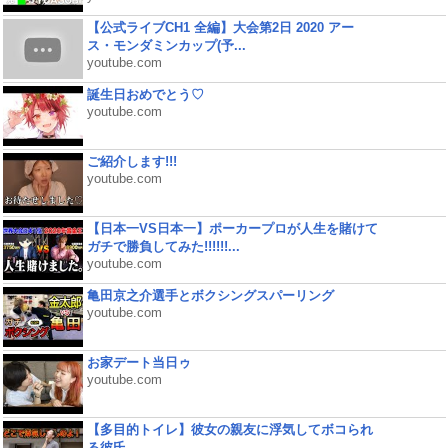
【公式ライブCH1 全編】大会第2日 2020 アー
ス・モンダミンカップ(予...
youtube.com
誕生日おめでとう♡
youtube.com
ご紹介します!!!
youtube.com
【日本一VS日本一】ポーカープロが人生を賭けて
ガチで勝負してみた!!!!!!...
youtube.com
亀田京之介選手とボクシングスパーリング
youtube.com
お家デート当日ゥ
youtube.com
【多目的トイレ】彼女の親友に浮気してボコられ
る彼氏