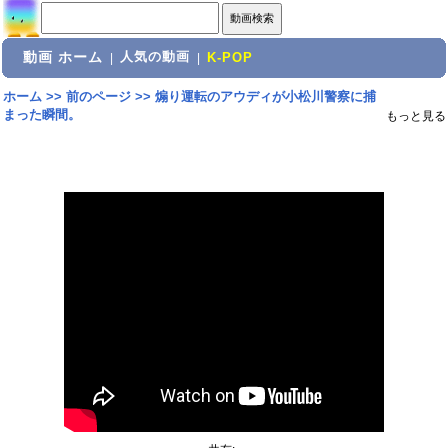
動画 ホーム
人気の動画
|
|
K-POP
ホーム
>>
前のページ
>>
煽り運転のアウディが小松川警察に捕
まった瞬間。
もっと見る