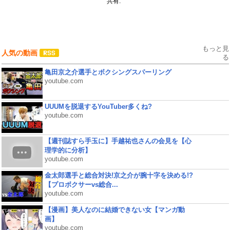
共有:
もっと見
人気の動画
る
亀田京之介選手とボクシングスパーリング
youtube.com
UUUMを脱退するYouTuber多くね?
youtube.com
【週刊誌すら手玉に】手越祐也さんの会見を【心
理学的に分析】
youtube.com
金太郎選手と総合対決!京之介が腕十字を決める!?
【プロボクサーvs総合...
youtube.com
【漫画】美人なのに結婚できない女【マンガ動
画】
youtube.com