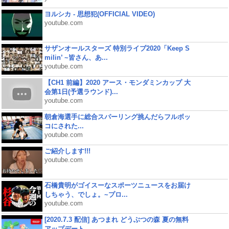
ヨルシカ - 思想犯(OFFICIAL VIDEO)
youtube.com
サザンオールスターズ 特別ライブ2020「Keep S
milin’ ~皆さん、あ...
youtube.com
【CH1 前編】2020 アース・モンダミンカップ 大
会第1日(予選ラウンド)...
youtube.com
朝倉海選手に総合スパーリング挑んだらフルボッ
コにされた...
youtube.com
ご紹介します!!!
youtube.com
石橋貴明がゴイスーなスポーツニュースをお届け
しちゃう、でしょ。~プロ...
youtube.com
[2020.7.3 配信] あつまれ どうぶつの森 夏の無料
アップデート