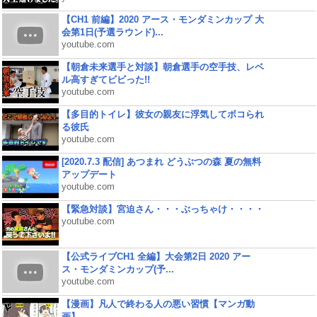
【CH1 前編】2020 アース・モンダミンカップ 大
会第1日(予選ラウンド)...
youtube.com
【朝倉未来選手と対談】朝倉選手の空手技、レベ
ル高すぎてビビった!!
youtube.com
【多目的トイレ】彼女の親友に浮気してボコられ
る彼氏
youtube.com
[2020.7.3 配信] あつまれ どうぶつの森 夏の無料
アップデート
youtube.com
【緊急対談】宮迫さん・・・ぶっちゃけ・・・・
youtube.com
【公式ライブCH1 全編】大会第2日 2020 アー
ス・モンダミンカップ(予...
youtube.com
【漫画】凡人で終わる人の悪い習慣【マンガ動
画】