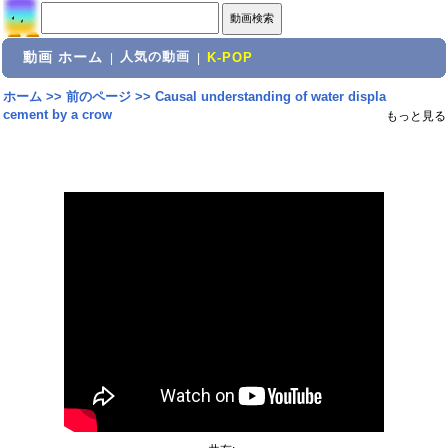
動画 ホーム
人気の動画
|
|
K-POP
ホーム
>>
前のページ
>>
Causal understanding of water displa
cement by a crow
もっと見る