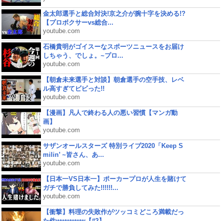
金太郎選手と総合対決!京之介が腕十字を決める!?
【プロボクサーvs総合...
youtube.com
石橋貴明がゴイスーなスポーツニュースをお届け
しちゃう、でしょ。~プロ...
youtube.com
【朝倉未来選手と対談】朝倉選手の空手技、レベ
ル高すぎてビビった!!
youtube.com
【漫画】凡人で終わる人の悪い習慣【マンガ動
画】
youtube.com
サザンオールスターズ 特別ライブ2020「Keep S
milin’ ~皆さん、あ...
youtube.com
【日本一VS日本一】ポーカープロが人生を賭けて
ガチで勝負してみた!!!!!!...
youtube.com
【衝撃】料理の失敗作がツッコミどころ満載だっ
た件wwwwww【#2】