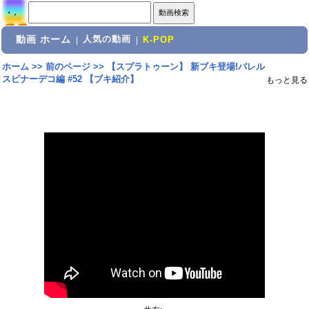
動画 ホーム
人気の動画
|
|
K-POP
ホーム
>>
前のページ
>>
【スプラトゥーン】 新ブキ登場!バレル
スピナーデコ編 #52 【ブキ紹介】
もっと見る