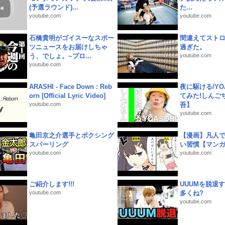
(予選ラウンド)...
た...
youtube.com
youtube.com
石橋貴明がゴイスーなスポー
間違えてスト
ツニュースをお届けしちゃ
過ぎた。
う、でしょ。~プロ...
youtube.com
youtube.com
ARASHI - Face Down : Reb
夜に駆ける/YOA
orn [Official Lyric Video]
てみた!しんご
youtube.com
吾】
youtube.com
亀田京之介選手とボクシング
【漫画】凡人
スパーリング
い習慣【マン
youtube.com
youtube.com
ご紹介します!!!
UUUMを脱退する
youtube.com
多くね?
youtube.com