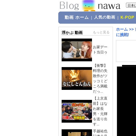
動画 ホーム
人気の動画
|
|
K-POP
ホーム
>>
浮かぶ 動画
もっと見る
に挑戦!
お家デー
ト当日ゥ
【衝撃】
料理の失
敗作がツ
ッコミど
ころ満載
だっ...
【上京直
前】はな
わ家長
男・元輝
を送り出
す...
手越祐也