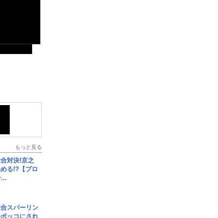
もっと見る
合対決!京之
める!?【プロ
..
総合スパーリン
ルボッコにされ