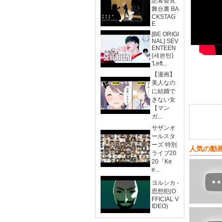
記者会見
舞台裏 BA
CKSTAG
E
[BE ORIGI
NAL] SEV
ENTEEN
(세븐틴)
'Left...
【漫画】
美人なの
に結婚で
きない女
【マン
ガ...
サザンオ
ールスタ
ーズ 特別
人気の動
ライブ20
20「Ke
e...
ヨルシカ -
思想犯(O
FFICIAL V
IDEO)