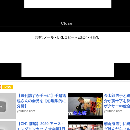
Close
6
共有:
メール
•
URLコピー
•
Editor
•
HTML
画
【週刊誌すら手玉に】手越祐
金太郎選手と総
也さんの会見を【心理学的に
介が腕十字を決
分析】
ボクサーvs総合.
youtube.com
youtube.com
【CH1 前編】2020 アース・
朝倉海選手に
モンダミンカップ 大会第1日
グ挑んだらフ