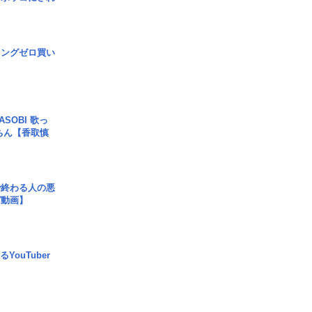
ロングゼロ買い
SOBI 歌っ
ちん【香取慎
で終わる人の悪
ガ動画】
YouTuber