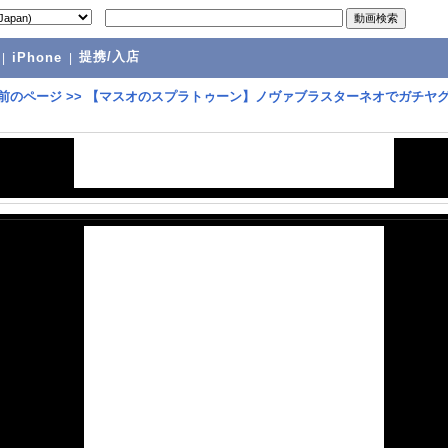
提携/入店
|
iPhone
|
前のページ
>>
【マスオのスプラトゥーン】ノヴァブラスターネオでガチヤ