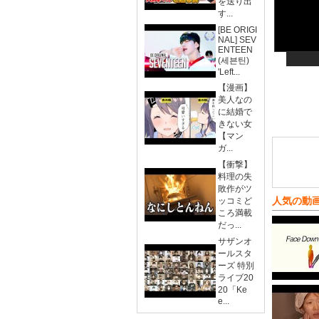
を送り出
す...
[BE ORIGI
NAL] SEV
ENTEEN
(세븐틴)
'Left...
【漫画】
美人なの
に結婚で
きない女
【マン
ガ...
【衝撃】
料理の失
敗作がツ
人気の動
ッコミど
ころ満載
だっ...
サザンオ
ールスタ
ーズ 特別
ライブ20
20「Ke
e...