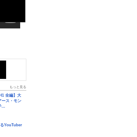
もっと見る
H1 全編】大
 アース・モン
..
YouTuber