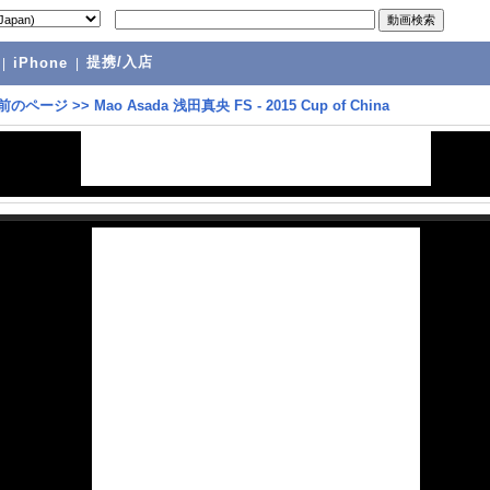
提携/入店
|
iPhone
|
前のページ
>>
Mao Asada 浅田真央 FS - 2015 Cup of China