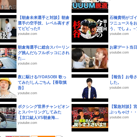
【朝倉未来選手と対談】朝倉
石橋貴明がゴ
選手の空手技、レベル高すぎ
ツニュースを
てビビった!!
う、でしょ。~プ
youtube.com
youtube.com
朝倉海選手に総合スパーリン
お家デート当
グ挑んだらフルボッコにされ
youtube.com
た...
youtube.com
夜に駆ける/YOASOBI 歌っ
【報告】お母
てみた!しんごちん【香取慎
した。
吾】
youtube.com
youtube.com
ボクシング世界チャンピオン
【緊急対談】
とスパーリングしてみた
ぶっちゃけ・
【京口紘人VS朝倉海...
youtube.com
youtube.com