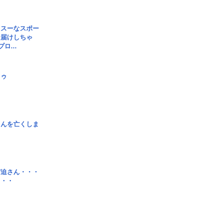
イスーなスポー
お届けしちゃ
ロ...
日ゥ
さんを亡くしま
宮迫さん・・・
・・・