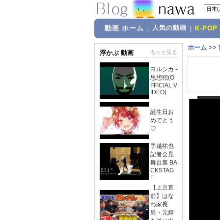
動画 ホーム
人気の動画
|
|
K-POP
ホーム
>>
浮かぶ 動画
もっと見る
ヨルシカ -
思想犯(O
FFICIAL V
IDEO)
誕生日お
めでとう
♡
手越祐也
記者会見
舞台裏 BA
CKSTAG
E
【上京直
前】はな
わ家長
男・元輝