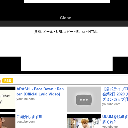
Close
6
共有:
メール
•
URLコピー
•
Editor
•
HTML
画
ARASHI - Face Down : Reb
【公式ライブC
orn [Official Lyric Video]
会第2日 2020
youtube.com
ダミンカップ(予.
youtube.com
ご紹介します!!!
UUUMを脱退する
youtube.com
多くね?
youtube.com