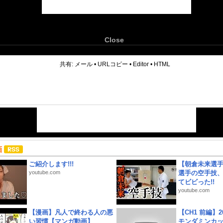
Close
6
共有:
メール
•
URLコピー
•
Editor
•
HTML
画
ご紹介します!!!
【朝倉未来選
youtube.com
選手の空手技
てビビった!!
youtube.com
【漫画】凡人で終わる人の悪
【CH1 前編】2
い習慣【マンガ動画】
モンダミンカッ