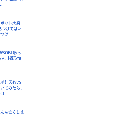
.
スポット大突
見つけてはい
け...
SOBI 歌っ
ちん【香取慎
ボ】天心VS
聞いてみたら、
!!
さんを亡くしま