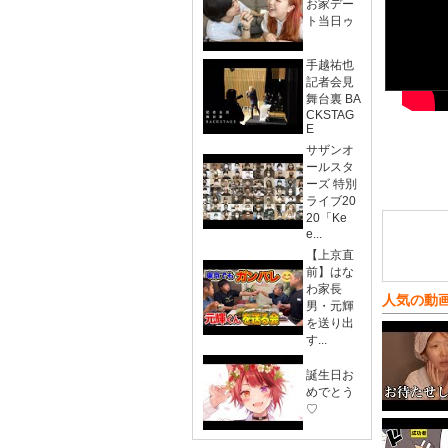
お家デー
ト当日ゥ
手越祐也
記者会見
舞台裏 BA
CKSTAG
E
サザンオ
ールスタ
ーズ 特別
ライブ20
20「Ke
e...
【上京直
前】はな
わ家長
人気の動
男・元輝
を送り出
す...
誕生日お
めでとう
♡