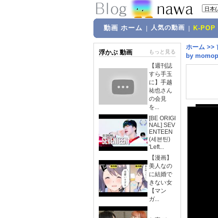
動画 ホーム
人気の動画
|
|
K-POP
ホーム
>>
浮かぶ 動画
もっと見る
by momop
【週刊誌
すら手玉
に】手越
祐也さん
の会見
を...
[BE ORIGI
NAL] SEV
ENTEEN
(세븐틴)
'Left...
【漫画】
美人なの
に結婚で
きない女
【マン
ガ...