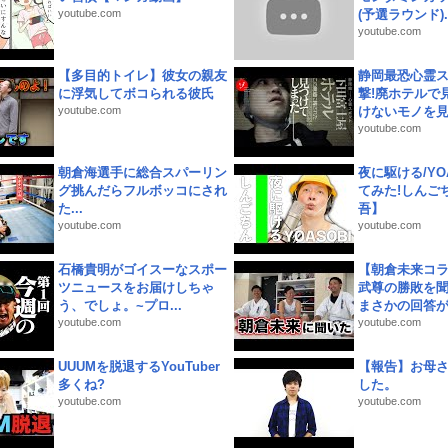
youtube.com
(予選ラウンド)..
youtube.com
【多目的トイレ】彼女の親友
静岡最恐心霊
に浮気してボコられる彼氏
撃!廃ホテルで
youtube.com
けないモノを見つ
youtube.com
朝倉海選手に総合スパーリン
夜に駆ける/YOA
グ挑んだらフルボッコにされ
てみた!しんご
た...
吾】
youtube.com
youtube.com
石橋貴明がゴイスーなスポー
【朝倉未来コラ
ツニュースをお届けしちゃ
武尊の勝敗を
う、でしょ。~プロ...
まさかの回答が!
youtube.com
youtube.com
UUUMを脱退するYouTuber
【報告】お母
多くね?
した。
youtube.com
youtube.com