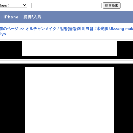
提携/入店
|
iPhone
|
前のページ
>>
オルチャンメイク / 얼짱(물광)메이크업 #水光肌 Ulzzang mak
iyo