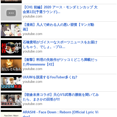
【CH1 前編】2020 アース・モンダミンカップ 大
会第1日(予選ラウンド)...
youtube.com
【漫画】凡人で終わる人の悪い習慣【マンガ動
画】
youtube.com
石橋貴明がゴイスーなスポーツニュースをお届け
しちゃう、でしょ。~プロ...
youtube.com
【衝撃】料理の失敗作がツッコミどころ満載だっ
た件wwwwww【#2】
youtube.com
UUUMを脱退するYouTuber多くね?
youtube.com
【朝倉未来コラボ】天心VS武尊の勝敗を聞いてみ
たら、まさかの回答が!!!
youtube.com
ARASHI - Face Down : Reborn [Official Lyric Vi
deo]