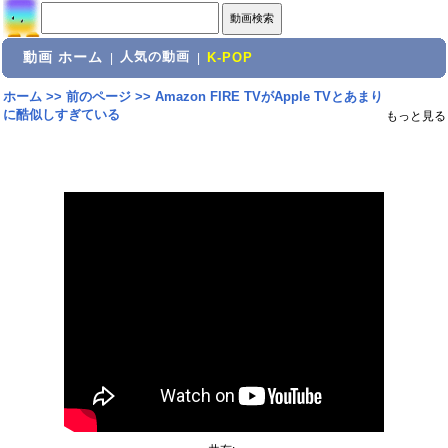
動画 ホーム
人気の動画
|
|
K-POP
ホーム
>>
前のページ
>>
Amazon FIRE TVがApple TVとあまり
に酷似しすぎている
もっと見る