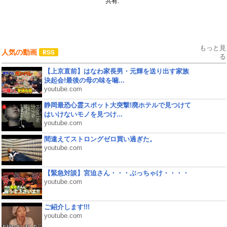
共有:
もっと見
人気の動画
る
【上京直前】はなわ家長男・元輝を送り出す家族
決起会!最後の母の味を噛...
youtube.com
静岡最恐心霊スポット大突撃!廃ホテルで見つけて
はいけないモノを見つけ...
youtube.com
間違えてストロングゼロ買い過ぎた。
youtube.com
【緊急対談】宮迫さん・・・ぶっちゃけ・・・・
youtube.com
ご紹介します!!!
youtube.com