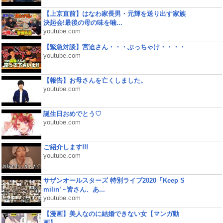
【上京直前】はなわ家長男・元輝を送り出す家族
決起会!最後の母の味を噛...
youtube.com
【緊急対談】宮迫さん・・・ぶっちゃけ・・・・
youtube.com
【報告】お母さんを亡くしました。
youtube.com
誕生日おめでとう♡
youtube.com
ご紹介します!!!
youtube.com
サザンオールスターズ 特別ライブ2020「Keep S
milin’ ~皆さん、あ...
youtube.com
【漫画】美人なのに結婚できない女【マンガ動
画】