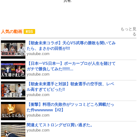
共有:
もっと見
人気の動画
る
【朝倉未来コラボ】天心VS武尊の勝敗を聞いてみ
たら、まさかの回答が!!!
youtube.com
【日本一VS日本一】ポーカープロが人生を賭けて
ガチで勝負してみた!!!!!!...
youtube.com
【朝倉未来選手と対談】朝倉選手の空手技、レベ
ル高すぎてビビった!!
youtube.com
【衝撃】料理の失敗作がツッコミどころ満載だっ
た件wwwwww【#2】
youtube.com
間違えてストロングゼロ買い過ぎた。
youtube.com