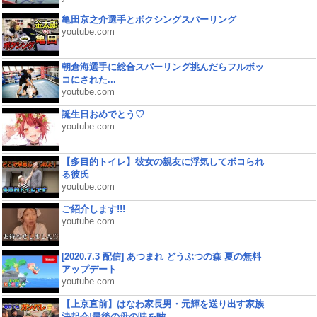
亀田京之介選手とボクシングスパーリング
youtube.com
朝倉海選手に総合スパーリング挑んだらフルボッ
コにされた...
youtube.com
誕生日おめでとう♡
youtube.com
【多目的トイレ】彼女の親友に浮気してボコられ
る彼氏
youtube.com
ご紹介します!!!
youtube.com
[2020.7.3 配信] あつまれ どうぶつの森 夏の無料
アップデート
youtube.com
【上京直前】はなわ家長男・元輝を送り出す家族
決起会!最後の母の味を噛...