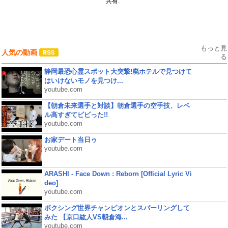
共有:
もっと見
人気の動画
る
静岡最恐心霊スポット大突撃!廃ホテルで見つけて
はいけないモノを見つけ...
youtube.com
【朝倉未来選手と対談】朝倉選手の空手技、レベ
ル高すぎてビビった!!
youtube.com
お家デート当日ゥ
youtube.com
ARASHI - Face Down : Reborn [Official Lyric Vi
deo]
youtube.com
ボクシング世界チャンピオンとスパーリングして
みた 【京口紘人VS朝倉海...
youtube.com