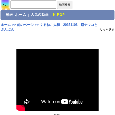
動画 ホーム
人気の動画
|
|
K-POP
ホーム
>>
前のページ
>>
くるねこ大和 20151106 縞ナマコと
ぶんぶん
もっと見る