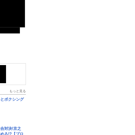
もっと見る
手とボクシング
合対決!京之
める!?【プロ