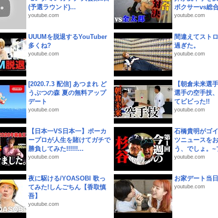
(予選ラウンド)...
ボクサーvs総合.
youtube.com
youtube.com
UUUMを脱退するYouTuber
間違えてスト
多くね?
過ぎた。
youtube.com
youtube.com
[2020.7.3 配信] あつまれ ど
【朝倉未来選
うぶつの森 夏の無料アップ
選手の空手技
デート
てビビった!!
youtube.com
youtube.com
【日本一VS日本一】ポーカ
石橋貴明がゴ
ープロが人生を賭けてガチで
ツニュースを
勝負してみた!!!!!!...
う、でしょ。~プ
youtube.com
youtube.com
夜に駆ける/YOASOBI 歌っ
お家デート当
てみた!しんごちん【香取慎
youtube.com
吾】
youtube.com