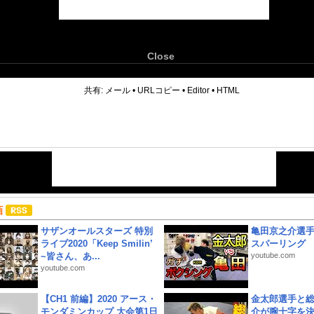
Close
6
共有:
メール
•
URLコピー
•
Editor
•
HTML
画
サザンオールスターズ 特別
亀田京之介選
ライブ2020「Keep Smilin’
スパーリング
~皆さん、あ...
youtube.com
youtube.com
【CH1 前編】2020 アース・
金太郎選手と総
モンダミンカップ 大会第1日
介が腕十字を決