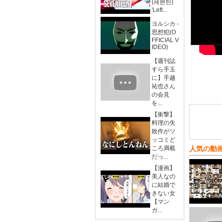
(세븐틴)
'Left...
ヨルシカ -
思想犯(O
FFICIAL V
IDEO)
【週刊誌
すら手玉
に】手越
祐也さん
の会見
を...
【衝撃】
料理の失
敗作がツ
ッコミど
ころ満載
人気の動
だっ...
【漫画】
美人なの
に結婚で
きない女
【マン
ガ...