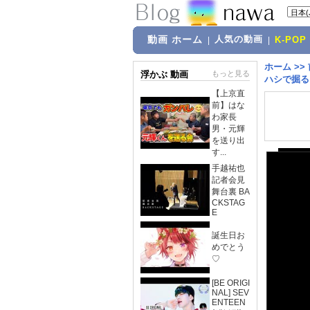
動画 ホーム
人気の動画
|
|
K-POP
ホーム
>>
浮かぶ 動画
もっと見る
ハシで掘る
【上京直
前】はな
わ家長
男・元輝
を送り出
す...
手越祐也
記者会見
舞台裏 BA
CKSTAG
E
誕生日お
めでとう
♡
[BE ORIGI
NAL] SEV
ENTEEN