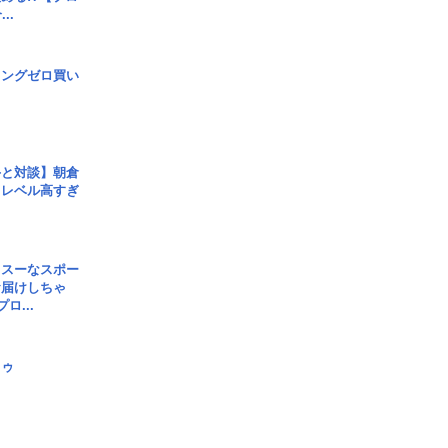
..
ロングゼロ買い
手と対談】朝倉
、レベル高すぎ
イスーなスポー
お届けしちゃ
ロ...
日ゥ