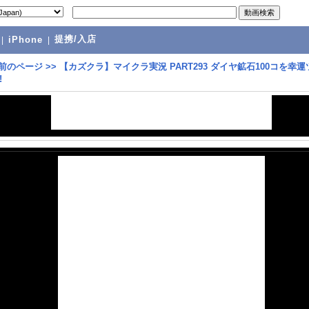
提携/入店
|
iPhone
|
前のページ
>>
【カズクラ】マイクラ実況 PART293 ダイヤ鉱石100コを幸運
!