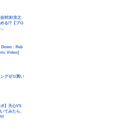
合対決!京之
める!?【プロ
..
 Down : Reb
yric Video]
ロングゼロ買い
ボ】天心VS
聞いてみたら、
!!