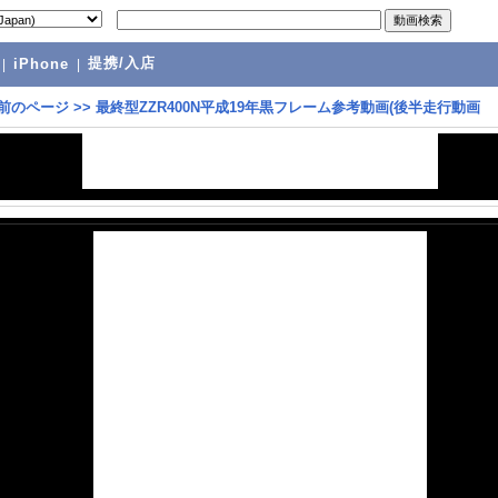
提携/入店
|
iPhone
|
前のページ
>>
最終型ZZR400N平成19年黒フレーム参考動画(後半走行動画