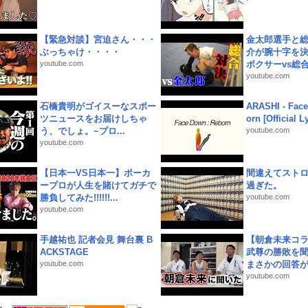
【緊急対談】宮迫さん・・・
金太郎選手と総
ぶっちゃけ・・・・
介が腕十字を決
youtube.com
ボクサーvs総合.
youtube.com
石橋貴明がゴイスーなスポー
ARASHI - Face
ツニュースをお届けしちゃ
orn [Official L
う、でしょ。~プロ...
youtube.com
youtube.com
【日本一VS日本一】ポーカ
間違えてスト
ープロが人生を賭けてガチで
過ぎた。
勝負してみた!!!!!!...
youtube.com
youtube.com
手越祐也 記者会見 舞台裏 B
【朝倉未来コラ
ACKSTAGE
武尊の勝敗を
youtube.com
まさかの回答が!
youtube.com