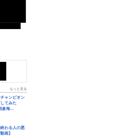
もっと見る
界チャンピオン
グしてみた
倉海...
で終わる人の悪
ガ動画】