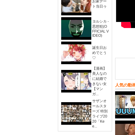
お家デー
ト当日ゥ
ヨルシカ -
思想犯(O
FFICIAL V
IDEO)
誕生日お
めでとう
♡
【漫画】
美人なの
に結婚で
きない女
人気の動
【マン
ガ...
サザンオ
ールスタ
ーズ 特別
ライブ20
20「Ke
e...