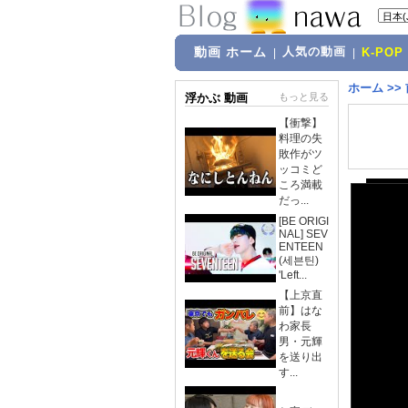
動画 ホーム
人気の動画
|
|
K-POP
ホーム
>>
浮かぶ 動画
もっと見る
【衝撃】
料理の失
敗作がツ
ッコミど
ころ満載
だっ...
[BE ORIGI
NAL] SEV
ENTEEN
(세븐틴)
'Left...
【上京直
前】はな
わ家長
男・元輝
を送り出
す...