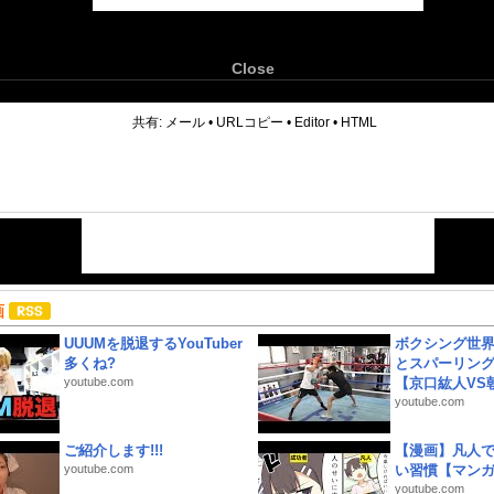
Close
6
共有:
メール
•
URLコピー
•
Editor
•
HTML
画
UUUMを脱退するYouTuber
ボクシング世
多くね?
とスパーリン
youtube.com
【京口紘人VS朝
youtube.com
ご紹介します!!!
【漫画】凡人
youtube.com
い習慣【マン
youtube.com