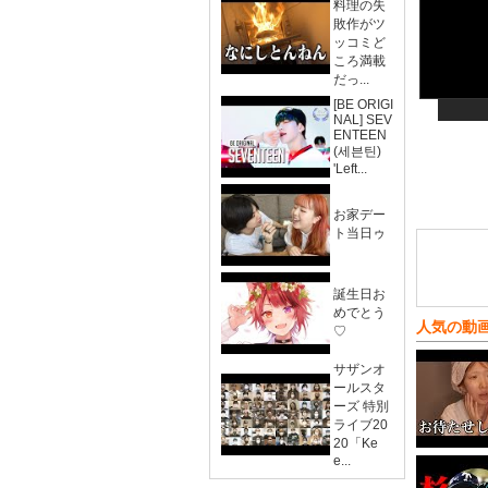
料理の失
敗作がツ
ッコミど
ころ満載
だっ...
[BE ORIGI
NAL] SEV
ENTEEN
(세븐틴)
'Left...
お家デー
ト当日ゥ
誕生日お
めでとう
人気の動
♡
サザンオ
ールスタ
ーズ 特別
ライブ20
20「Ke
e...