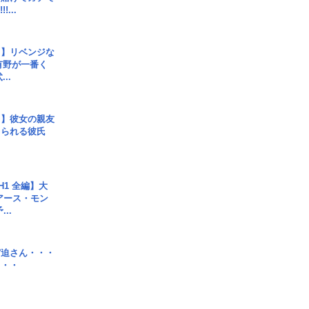
!...
じ】リベンジな
こ有野が一番く
..
レ】彼女の親友
コられる彼氏
H1 全編】大
 アース・モン
..
宮迫さん・・・
・・・