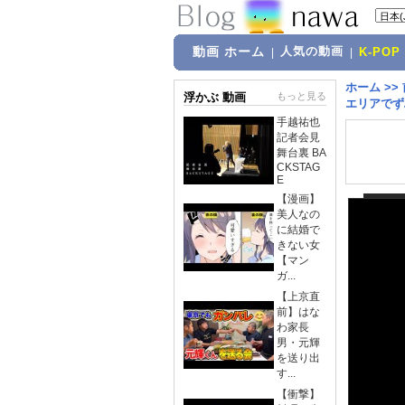
動画 ホーム
人気の動画
|
|
K-POP
ホーム
>>
浮かぶ 動画
もっと見る
エリアでず
手越祐也
記者会見
舞台裏 BA
CKSTAG
E
【漫画】
美人なの
に結婚で
きない女
【マン
ガ...
【上京直
前】はな
わ家長
男・元輝
を送り出
す...
【衝撃】