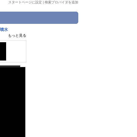
スタートページに設定
|
検索プロバイダを追加
2「噴水
もっと見る