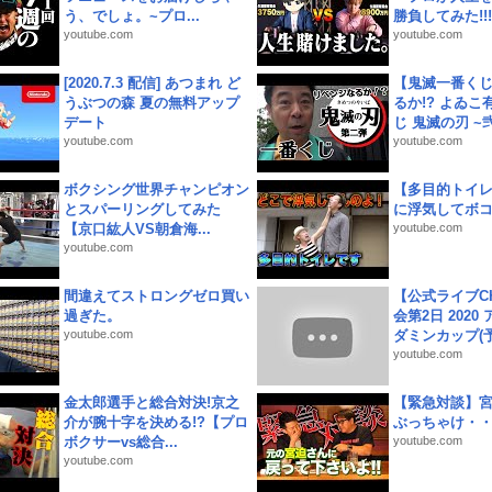
う、でしょ。~プロ...
勝負してみた!!!!!
youtube.com
youtube.com
[2020.7.3 配信] あつまれ ど
【鬼滅一番く
うぶつの森 夏の無料アップ
るか!? よゐ
デート
じ 鬼滅の刃 ~弐.
youtube.com
youtube.com
ボクシング世界チャンピオン
【多目的トイ
とスパーリングしてみた
に浮気してボ
【京口紘人VS朝倉海...
youtube.com
youtube.com
間違えてストロングゼロ買い
【公式ライブC
過ぎた。
会第2日 2020
youtube.com
ダミンカップ(予.
youtube.com
金太郎選手と総合対決!京之
【緊急対談】
介が腕十字を決める!?【プロ
ぶっちゃけ・
ボクサーvs総合...
youtube.com
youtube.com