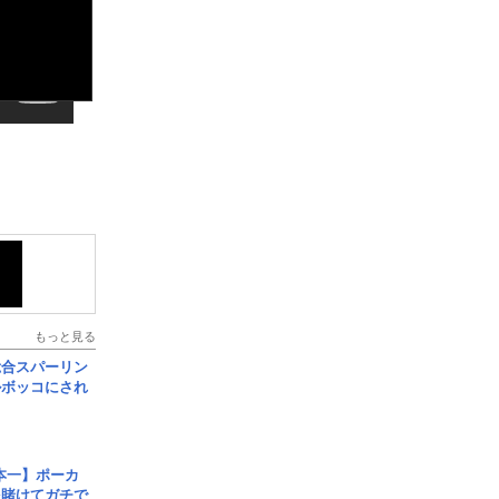
もっと見る
総合スパーリン
ルボッコにされ
本一】ポーカ
を賭けてガチで