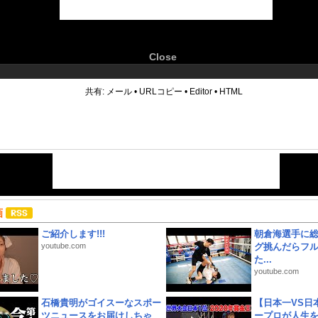
Close
6
共有:
メール
•
URLコピー
•
Editor
•
HTML
画
ご紹介します!!!
朝倉海選手に
youtube.com
グ挑んだらフ
た...
youtube.com
石橋貴明がゴイスーなスポー
【日本一VS日
ツニュースをお届けしちゃ
ープロが人生