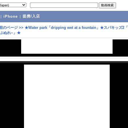
提携/入店
|
iPhone
|
前のページ
>>
★Water park「dripping wet at a fountain」★スパキッズ
ぶぬれ~」★