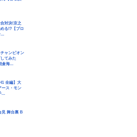
合対決!京之
める!?【プロ
..
界チャンピオン
グしてみた
倉海...
H1 全編】大
 アース・モン
..
見 舞台裏 B