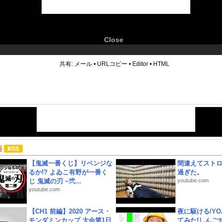
Close
6
共有:
メール
•
URLコピー
•
Editor
•
HTML
画
【鬼滅一番くじ】リベンジな
間違えてスト
るか!? よゐこ有野が一番く
過ぎた。
じ 鬼滅の刃 ~弐...
youtube.com
youtube.com
【CH1 前編】2020 アース・
夜に駆ける/YOA
モンダミンカップ 大会第1日
てみた!しんご