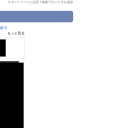
スタートページに設定
|
検索プロバイダを追加
 おう
もっと見る