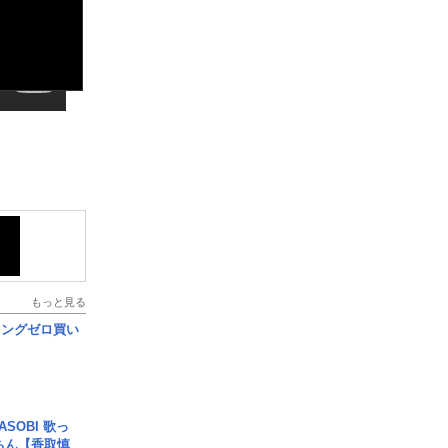
もっと見る
ロングゼロ買い
SOBI 歌っ
ちん【香取慎