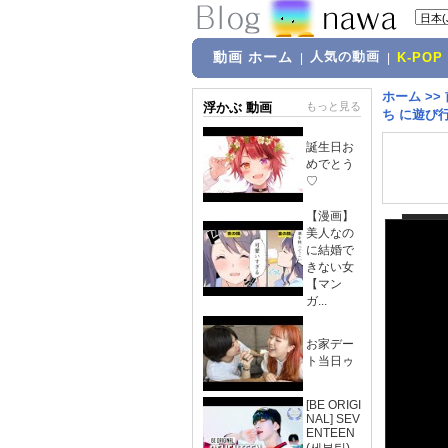
動画 ホーム
人気の動画
|
|
K-POP
ホーム
>>
浮かぶ 動画
もっと見る
ち に遊び行く
誕生日お
めでとう
♡
【漫画】
美人なの
に結婚で
きない女
【マン
ガ...
お家デー
ト当日ゥ
[BE ORIGI
NAL] SEV
ENTEEN