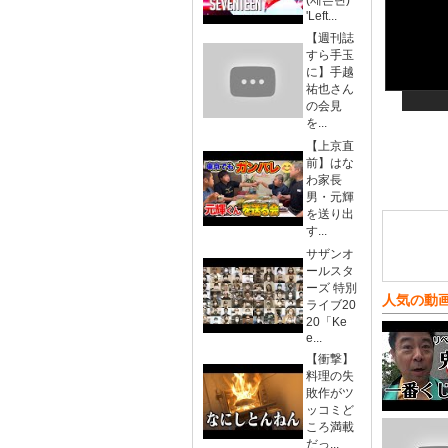
(세븐틴)
'Left...
【週刊誌
すら手玉
に】手越
祐也さん
の会見
を...
【上京直
前】はな
わ家長
男・元輝
を送り出
す...
サザンオ
ールスタ
ーズ 特別
人気の動
ライブ20
20「Ke
e...
【衝撃】
料理の失
敗作がツ
ッコミど
ころ満載
だっ...