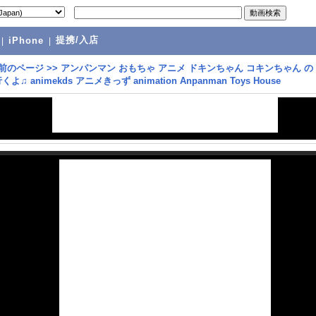
提携/入店
|
iPhone
|
前のページ
>>
アンパンマン おもちゃ アニメ ドキンちゃん コキンちゃん の
よ♫ animekds アニメきっず animation Anpanman Toys House