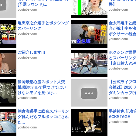
(予選ラウンド)...
吾】
youtube.com
youtube.com
亀田京之介選手とボクシング
金太郎選手と総
スパーリング
介が腕十字を決
youtube.com
ボクサーvs総合.
youtube.com
ご紹介します!!!
ボクシング世
youtube.com
とスパーリン
【京口紘人VS朝
youtube.com
静岡最恐心霊スポット大突
【公式ライブC
撃!廃ホテルで見つけてはい
会第2日 2020
けないモノを見つけ...
ダミンカップ(予.
youtube.com
youtube.com
朝倉海選手に総合スパーリン
手越祐也 記者会
グ挑んだらフルボッコにされ
ACKSTAGE
た...
youtube.com
youtube.com