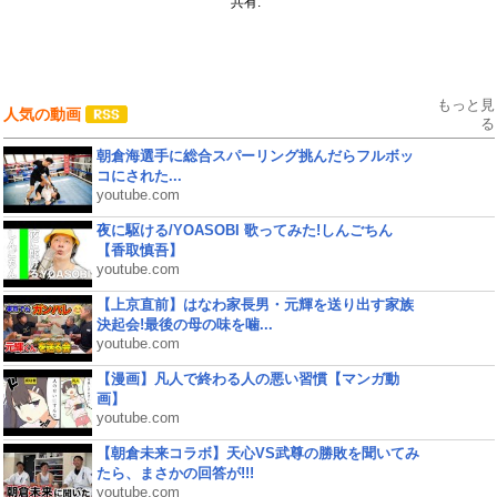
共有:
もっと見
人気の動画
る
朝倉海選手に総合スパーリング挑んだらフルボッ
コにされた...
youtube.com
夜に駆ける/YOASOBI 歌ってみた!しんごちん
【香取慎吾】
youtube.com
【上京直前】はなわ家長男・元輝を送り出す家族
決起会!最後の母の味を噛...
youtube.com
【漫画】凡人で終わる人の悪い習慣【マンガ動
画】
youtube.com
【朝倉未来コラボ】天心VS武尊の勝敗を聞いてみ
たら、まさかの回答が!!!
youtube.com