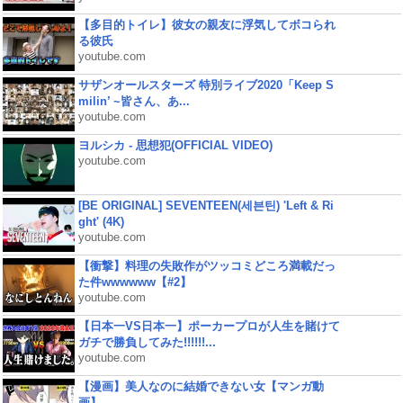
【多目的トイレ】彼女の親友に浮気してボコられ
る彼氏
youtube.com
サザンオールスターズ 特別ライブ2020「Keep S
milin’ ~皆さん、あ...
youtube.com
ヨルシカ - 思想犯(OFFICIAL VIDEO)
youtube.com
[BE ORIGINAL] SEVENTEEN(세븐틴) 'Left & Ri
ght' (4K)
youtube.com
【衝撃】料理の失敗作がツッコミどころ満載だっ
た件wwwwww【#2】
youtube.com
【日本一VS日本一】ポーカープロが人生を賭けて
ガチで勝負してみた!!!!!!...
youtube.com
【漫画】美人なのに結婚できない女【マンガ動
画】