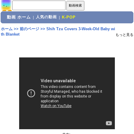
動画 ホーム
人気の動画
|
|
K-POP
ホーム
>>
前のページ
>>
Shih Tzu Covers 3-Week-Old Baby wi
th Blanket
もっと見る