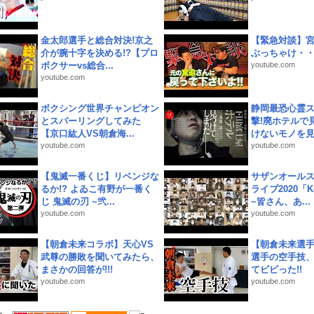
金太郎選手と総合対決!京之
【緊急対談】
介が腕十字を決める!?【プロ
ぶっちゃけ・
ボクサーvs総合...
youtube.com
youtube.com
ボクシング世界チャンピオン
静岡最恐心霊
とスパーリングしてみた
撃!廃ホテルで
【京口紘人VS朝倉海...
けないモノを見つ
youtube.com
youtube.com
【鬼滅一番くじ】リベンジな
サザンオールス
るか!? よゐこ有野が一番く
ライブ2020「Kee
じ 鬼滅の刃 ~弐...
~皆さん、あ...
youtube.com
youtube.com
【朝倉未来コラボ】天心VS
【朝倉未来選
武尊の勝敗を聞いてみたら、
選手の空手技
まさかの回答が!!!
てビビった!!
youtube.com
youtube.com