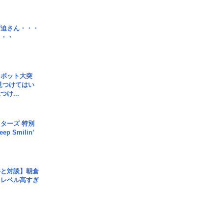
宮迫さん・・・
・・・
スポット大突
見つけてはい
け...
ターズ 特別
p Smilin’
手と対談】朝倉
、レベル高すぎ