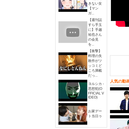
きない女
【マン
ガ...
【週刊誌
すら手玉
に】手越
祐也さん
の会見
を...
【衝撃】
料理の失
敗作がツ
ッコミど
ころ満載
だっ...
人気の動
ヨルシカ -
思想犯(O
FFICIAL V
IDEO)
お家デー
ト当日ゥ