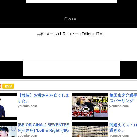
Close
6
共有:
メール
•
URLコピー
•
Editor
•
HTML
画
【報告】お母さんを亡くしま
亀田京之介選
した。
スパーリング
youtube.com
youtube.com
[BE ORIGINAL] SEVENTEE
間違えてスト
N(세븐틴) 'Left & Right' (4K)
過ぎた。
youtube.com
youtube.com