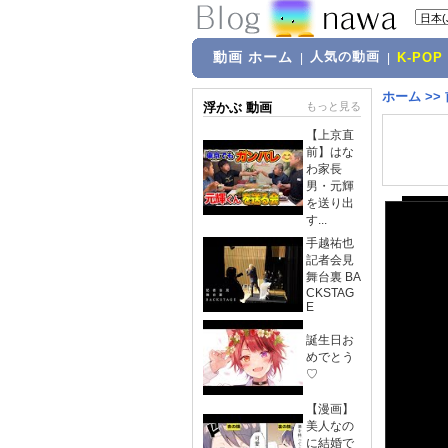
動画 ホーム
人気の動画
|
|
K-POP
ホーム
>>
浮かぶ 動画
もっと見る
【上京直
前】はな
わ家長
男・元輝
を送り出
す...
手越祐也
記者会見
舞台裏 BA
CKSTAG
E
誕生日お
めでとう
♡
【漫画】
美人なの
に結婚で