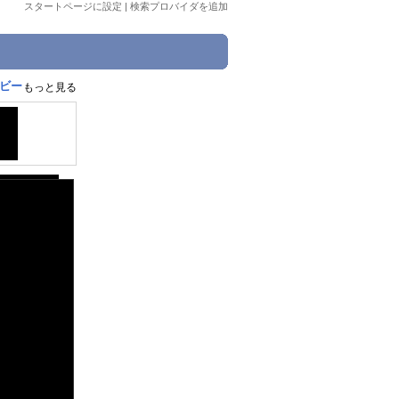
スタートページに設定
|
検索プロバイダを追加
ービー
もっと見る