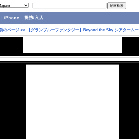
提携/入店
|
iPhone
|
前のページ
>>
【グランブルーファンタジー】Beyond the Sky シアターム