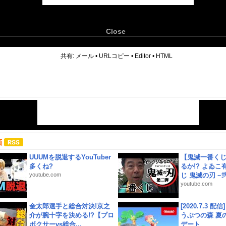
Close
6
共有:
メール
•
URLコピー
•
Editor
•
HTML
画
UUUMを脱退するYouTuber
【鬼滅一番く
多くね?
るか!? よゐ
youtube.com
じ 鬼滅の刃 ~弐.
youtube.com
金太郎選手と総合対決!京之
[2020.7.3 配
介が腕十字を決める!?【プロ
うぶつの森 夏
ボクサーvs総合...
デート