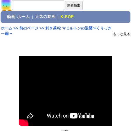
動画 ホーム
人気の動画
|
|
K-POP
ホーム
>>
前のページ
>>
利き茶#2 マミルトンの逆襲〜くりっき
ー編〜
もっと見る