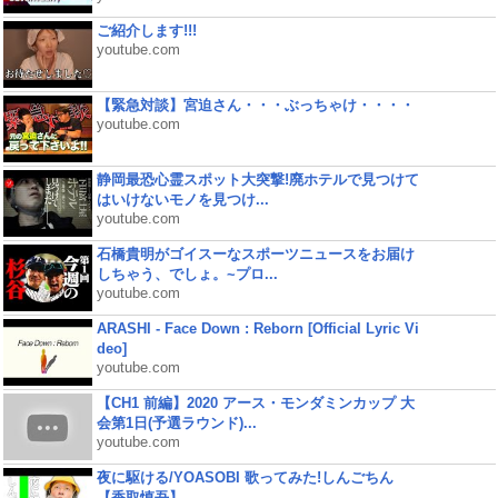
ご紹介します!!!
youtube.com
【緊急対談】宮迫さん・・・ぶっちゃけ・・・・
youtube.com
静岡最恐心霊スポット大突撃!廃ホテルで見つけて
はいけないモノを見つけ...
youtube.com
石橋貴明がゴイスーなスポーツニュースをお届け
しちゃう、でしょ。~プロ...
youtube.com
ARASHI - Face Down : Reborn [Official Lyric Vi
deo]
youtube.com
【CH1 前編】2020 アース・モンダミンカップ 大
会第1日(予選ラウンド)...
youtube.com
夜に駆ける/YOASOBI 歌ってみた!しんごちん
【香取慎吾】