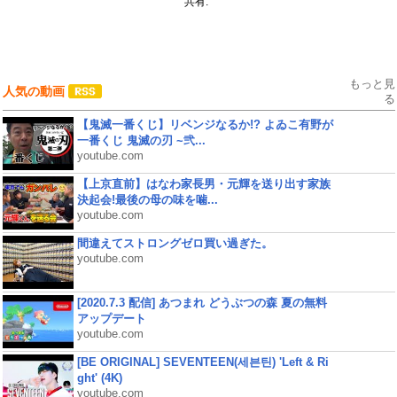
共有:
もっと見
人気の動画
る
【鬼滅一番くじ】リベンジなるか!? よゐこ有野が
一番くじ 鬼滅の刃 ~弐...
youtube.com
【上京直前】はなわ家長男・元輝を送り出す家族
決起会!最後の母の味を噛...
youtube.com
間違えてストロングゼロ買い過ぎた。
youtube.com
[2020.7.3 配信] あつまれ どうぶつの森 夏の無料
アップデート
youtube.com
[BE ORIGINAL] SEVENTEEN(세븐틴) 'Left & Ri
ght' (4K)
youtube.com