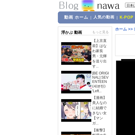
動画 ホーム
人気の動画
|
|
K-POP
ホーム
>>
浮かぶ 動画
もっと見る
【上京直
前】はな
わ家長
男・元輝
を送り出
す...
[BE ORIGI
NAL] SEV
ENTEEN
(세븐틴)
'Left...
【漫画】
美人なの
に結婚で
きない女
【マン
ガ...
【衝撃】