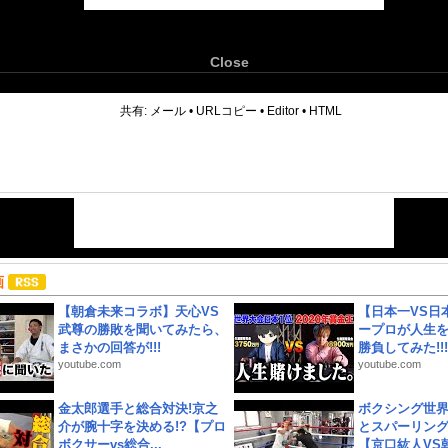
Close
6
共有:
メール
•
URLコピー
•
Editor
•
HTML
画
【朝倉未来コラボ】天心VS
【日本一VS日
武尊の勝敗を聞いてみたら、
ープロが人生
まさかの回答が!!!
勝負してみた!!!!!
youtube.com
youtube.com
金太郎選手と総合対決!京之
ボクシング世
介が腕十字を決める!?【プロ
とスパーリン
ボクサーvs総合...
【京口紘人VS朝