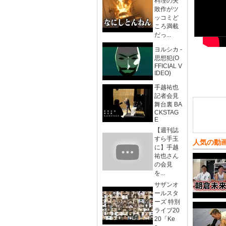
料理の失
敗作がツ
ッコミど
ころ満載
だっ...
ヨルシカ -
思想犯(O
FFICIAL V
IDEO)
手越祐也
記者会見
舞台裏 BA
CKSTAG
E
【週刊誌
すら手玉
人気の動
に】手越
祐也さん
の会見
を...
サザンオ
ールスタ
ーズ 特別
ライブ20
20「Ke