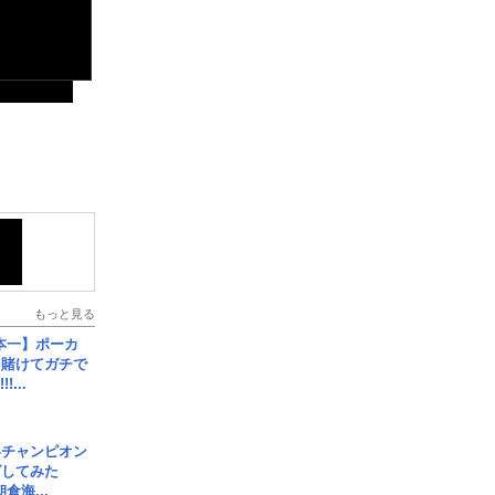
もっと見る
本一】ポーカ
を賭けてガチで
!...
界チャンピオン
グしてみた
倉海...