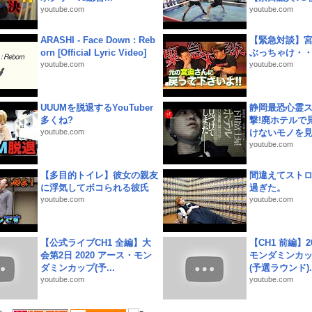
youtube.com
youtube.com
ARASHI - Face Down : Reb
【緊急対談】
orn [Official Lyric Video]
ぶっちゃけ・
youtube.com
youtube.com
UUUMを脱退するYouTuber
静岡最恐心霊
多くね?
撃!廃ホテルで
youtube.com
けないモノを見つ
youtube.com
【多目的トイレ】彼女の親友
間違えてスト
に浮気してボコられる彼氏
過ぎた。
youtube.com
youtube.com
【公式ライブCH1 全編】大
【CH1 前編】2
会第2日 2020 アース・モン
モンダミンカッ
ダミンカップ(予...
(予選ラウンド)..
youtube.com
youtube.com