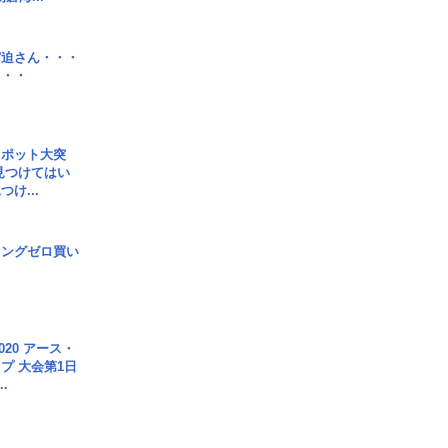
宮迫さん・・・
・・・
スポット大突
見つけてはい
け...
ロングゼロ買い
020 アース・
プ 大会第1日
.