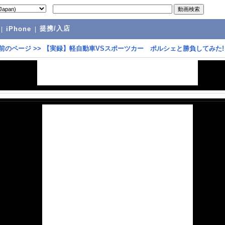
提携/入店
|
iPhone
|
前のページ
>>
【実録】軽自動車VSスポーツカー ポルシェと勝負してみた!