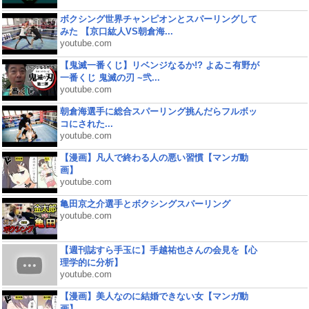
ボクシング世界チャンピオンとスパーリングして
みた 【京口紘人VS朝倉海...
youtube.com
【鬼滅一番くじ】リベンジなるか!? よゐこ有野が
一番くじ 鬼滅の刃 ~弐...
youtube.com
朝倉海選手に総合スパーリング挑んだらフルボッ
コにされた...
youtube.com
【漫画】凡人で終わる人の悪い習慣【マンガ動
画】
youtube.com
亀田京之介選手とボクシングスパーリング
youtube.com
【週刊誌すら手玉に】手越祐也さんの会見を【心
理学的に分析】
youtube.com
【漫画】美人なのに結婚できない女【マンガ動
画】