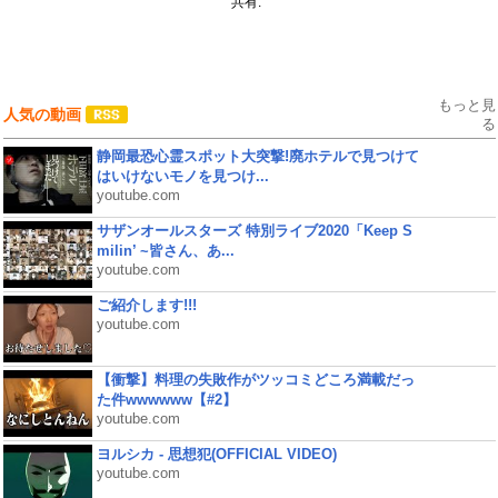
共有:
もっと見
人気の動画
る
静岡最恐心霊スポット大突撃!廃ホテルで見つけて
はいけないモノを見つけ...
youtube.com
サザンオールスターズ 特別ライブ2020「Keep S
milin’ ~皆さん、あ...
youtube.com
ご紹介します!!!
youtube.com
【衝撃】料理の失敗作がツッコミどころ満載だっ
た件wwwwww【#2】
youtube.com
ヨルシカ - 思想犯(OFFICIAL VIDEO)
youtube.com