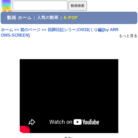
動画 ホーム
人気の動画
|
|
K-POP
ホーム
>>
前のページ
>>
回胴日記シリーズ#032(くり編)[by ARR
OWS-SCREEN]
もっと見る