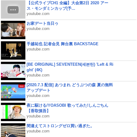
【公式ライブCH1 全編】大会第2日 2020 アー
ス・モンダミンカップ(予...
youtube.com
お家デート当日ゥ
youtube.com
手越祐也 記者会見 舞台裏 BACKSTAGE
youtube.com
[BE ORIGINAL] SEVENTEEN(세븐틴) 'Left & Ri
ght' (4K)
youtube.com
[2020.7.3 配信] あつまれ どうぶつの森 夏の無料
アップデート
youtube.com
夜に駆ける/YOASOBI 歌ってみた!しんごちん
【香取慎吾】
youtube.com
間違えてストロングゼロ買い過ぎた。
youtube.com