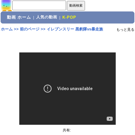
動画 ホーム
人気の動画
|
|
K-POP
ホーム
>>
前のページ
>>
イレブンスリー 黒豹隊vs暴走族
もっと見る
共有: