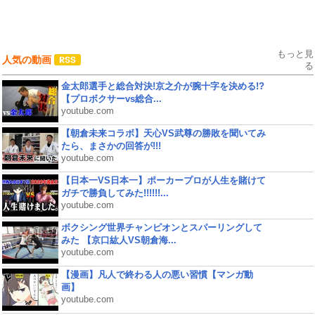
もっと見
人気の動画
る
金太郎選手と総合対決!京之介が腕十字を決める!?
【プロボクサーvs総合...
youtube.com
【朝倉未来コラボ】天心VS武尊の勝敗を聞いてみ
たら、まさかの回答が!!!
youtube.com
【日本一VS日本一】ポーカープロが人生を賭けて
ガチで勝負してみた!!!!!!...
youtube.com
ボクシング世界チャンピオンとスパーリングして
みた 【京口紘人VS朝倉海...
youtube.com
【漫画】凡人で終わる人の悪い習慣【マンガ動
画】
youtube.com