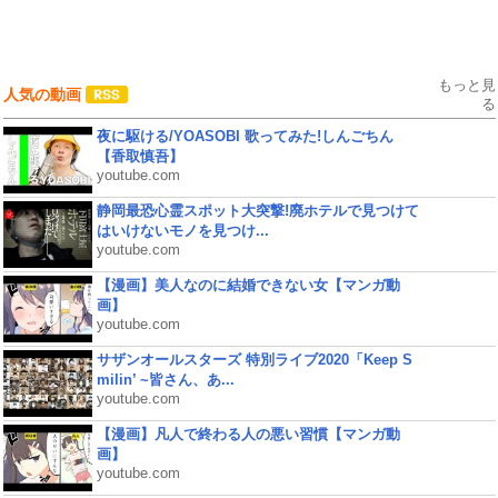
もっと見
人気の動画
る
夜に駆ける/YOASOBI 歌ってみた!しんごちん
【香取慎吾】
youtube.com
静岡最恐心霊スポット大突撃!廃ホテルで見つけて
はいけないモノを見つけ...
youtube.com
【漫画】美人なのに結婚できない女【マンガ動
画】
youtube.com
サザンオールスターズ 特別ライブ2020「Keep S
milin’ ~皆さん、あ...
youtube.com
【漫画】凡人で終わる人の悪い習慣【マンガ動
画】
youtube.com