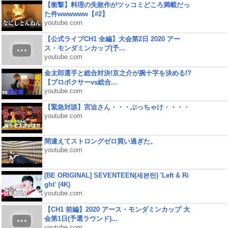
【衝撃】料理の失敗作がツッコミどころ満載だっ
た件wwwwww【#2】
youtube.com
【公式ライブCH1 全編】大会第2日 2020 アー
ス・モンダミンカップ(予...
youtube.com
金太郎選手と総合対決!京之介が腕十字を決める!?
【プロボクサーvs総合...
youtube.com
【緊急対談】宮迫さん・・・ぶっちゃけ・・・・
youtube.com
間違えてストロングゼロ買い過ぎた。
youtube.com
[BE ORIGINAL] SEVENTEEN(세븐틴) 'Left & Ri
ght' (4K)
youtube.com
【CH1 前編】2020 アース・モンダミンカップ 大
会第1日(予選ラウンド)...
youtube.com