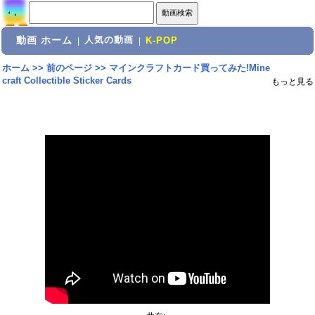
動画 ホーム
人気の動画
|
|
K-POP
ホーム
>>
前のページ
>>
マインクラフトカード買ってみた!Mine
craft Collectible Sticker Cards
もっと見る