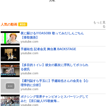
共有:
もっと見
人気の動画
る
夜に駆ける/YOASOBI 歌ってみた!しんごちん
【香取慎吾】
youtube.com
手越祐也 記者会見 舞台裏 BACKSTAGE
youtube.com
【多目的トイレ】彼女の親友に浮気してボコられ
る彼氏
youtube.com
【週刊誌すら手玉に】手越祐也さんの会見を【心
理学的に分析】
youtube.com
ボクシング世界チャンピオンとスパーリングして
みた 【京口紘人VS朝倉海...
youtube.com