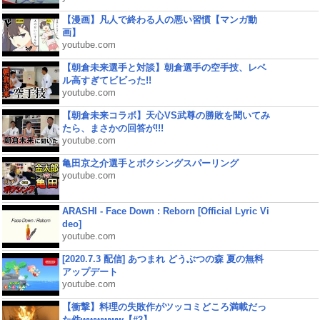
【漫画】凡人で終わる人の悪い習慣【マンガ動
画】
youtube.com
【朝倉未来選手と対談】朝倉選手の空手技、レベ
ル高すぎてビビった!!
youtube.com
【朝倉未来コラボ】天心VS武尊の勝敗を聞いてみ
たら、まさかの回答が!!!
youtube.com
亀田京之介選手とボクシングスパーリング
youtube.com
ARASHI - Face Down : Reborn [Official Lyric Vi
deo]
youtube.com
[2020.7.3 配信] あつまれ どうぶつの森 夏の無料
アップデート
youtube.com
【衝撃】料理の失敗作がツッコミどころ満載だっ
た件wwwwww【#2】