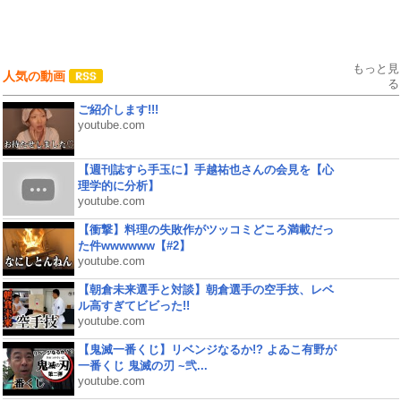
もっと見
人気の動画
る
ご紹介します!!!
youtube.com
【週刊誌すら手玉に】手越祐也さんの会見を【心
理学的に分析】
youtube.com
【衝撃】料理の失敗作がツッコミどころ満載だっ
た件wwwwww【#2】
youtube.com
【朝倉未来選手と対談】朝倉選手の空手技、レベ
ル高すぎてビビった!!
youtube.com
【鬼滅一番くじ】リベンジなるか!? よゐこ有野が
一番くじ 鬼滅の刃 ~弐...
youtube.com