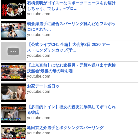
石橋貴明がゴイスーなスポーツニュースをお届け
しちゃう、でしょ。~プロ...
youtube.com
朝倉海選手に総合スパーリング挑んだらフルボッ
コにされた...
youtube.com
【公式ライブCH1 全編】大会第2日 2020 アー
ス・モンダミンカップ(予...
youtube.com
【上京直前】はなわ家長男・元輝を送り出す家族
決起会!最後の母の味を噛...
youtube.com
お家デート当日ゥ
youtube.com
【多目的トイレ】彼女の親友に浮気してボコられ
る彼氏
youtube.com
亀田京之介選手とボクシングスパーリング
youtube.com