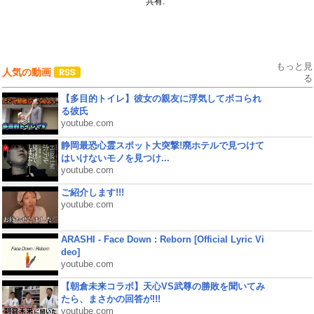
共有:
もっと見
人気の動画
る
【多目的トイレ】彼女の親友に浮気してボコられ
る彼氏
youtube.com
静岡最恐心霊スポット大突撃!廃ホテルで見つけて
はいけないモノを見つけ...
youtube.com
ご紹介します!!!
youtube.com
ARASHI - Face Down : Reborn [Official Lyric Vi
deo]
youtube.com
【朝倉未来コラボ】天心VS武尊の勝敗を聞いてみ
たら、まさかの回答が!!!
youtube.com