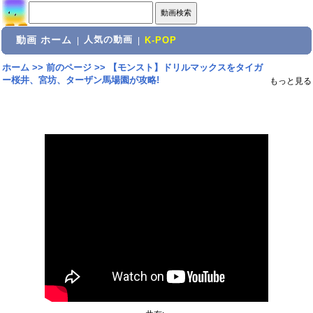
動画 ホーム
人気の動画
|
|
K-POP
ホーム
>>
前のページ
>>
【モンスト】ドリルマックスをタイガ
ー桜井、宮坊、ターザン馬場園が攻略!
もっと見る