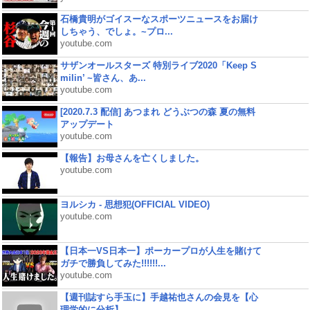
石橋貴明がゴイスーなスポーツニュースをお届け
しちゃう、でしょ。~プロ...
youtube.com
サザンオールスターズ 特別ライブ2020「Keep S
milin’ ~皆さん、あ...
youtube.com
[2020.7.3 配信] あつまれ どうぶつの森 夏の無料
アップデート
youtube.com
【報告】お母さんを亡くしました。
youtube.com
ヨルシカ - 思想犯(OFFICIAL VIDEO)
youtube.com
【日本一VS日本一】ポーカープロが人生を賭けて
ガチで勝負してみた!!!!!!...
youtube.com
【週刊誌すら手玉に】手越祐也さんの会見を【心
理学的に分析】