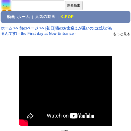
動画 ホーム
人気の動画
|
|
K-POP
ホーム
>>
前のページ
>>
[初日]猫のお出迎えが遅いのには訳があ
るんです! - the First day at New Entrance -
もっと見る