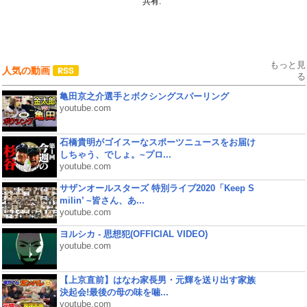
共有:
もっと見
人気の動画
る
亀田京之介選手とボクシングスパーリング
youtube.com
石橋貴明がゴイスーなスポーツニュースをお届け
しちゃう、でしょ。~プロ...
youtube.com
サザンオールスターズ 特別ライブ2020「Keep S
milin’ ~皆さん、あ...
youtube.com
ヨルシカ - 思想犯(OFFICIAL VIDEO)
youtube.com
【上京直前】はなわ家長男・元輝を送り出す家族
決起会!最後の母の味を噛...
youtube.com