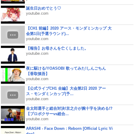
誕生日おめでとう♡
youtube.com
【CH1 前編】2020 アース・モンダミンカップ 大
会第1日(予選ラウンド)...
youtube.com
【報告】お母さんを亡くしました。
youtube.com
夜に駆ける/YOASOBI 歌ってみた!しんごちん
【香取慎吾】
youtube.com
【公式ライブCH1 全編】大会第2日 2020 アー
ス・モンダミンカップ(予...
youtube.com
金太郎選手と総合対決!京之介が腕十字を決める!?
【プロボクサーvs総合...
youtube.com
ARASHI - Face Down : Reborn [Official Lyric Vi
deo]