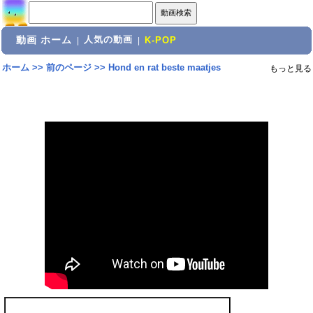
動画 ホーム
人気の動画
|
|
K-POP
ホーム
>>
前のページ
>>
Hond en rat beste maatjes
もっと見る
共有: