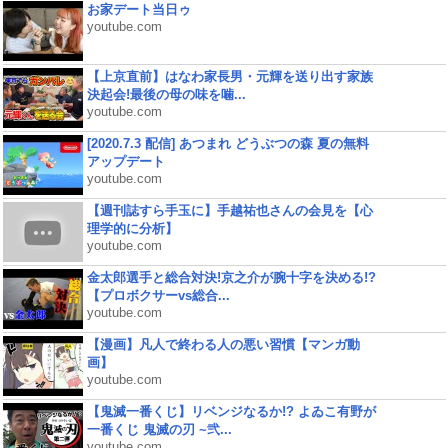
お家デート当日ゥ
youtube.com
【上京直前】はなわ家長男・元輝を送り出す家族
決起会!最後の母の味を噛...
youtube.com
[2020.7.3 配信] あつまれ どうぶつの森 夏の無料
アップデート
youtube.com
【週刊誌すら手玉に】手越祐也さんの会見を【心
理学的に分析】
youtube.com
金太郎選手と総合対決!京之介が腕十字を決める!?
【プロボクサーvs総合...
youtube.com
【漫画】凡人で終わる人の悪い習慣【マンガ動
画】
youtube.com
【鬼滅一番くじ】リベンジなるか!? よゐこ有野が
一番くじ 鬼滅の刃 ~弐...
youtube.com