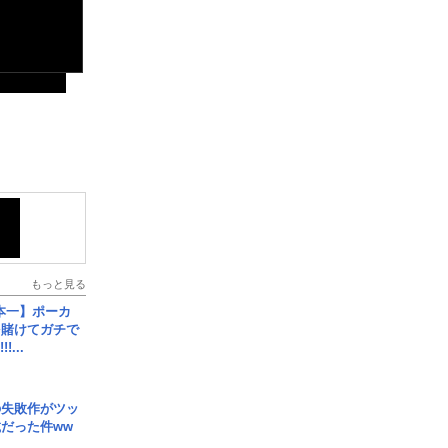
もっと見る
本一】ポーカ
を賭けてガチで
!...
の失敗作がツッ
だった件ww