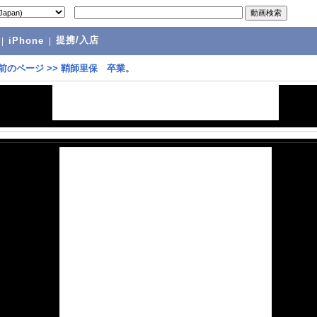
提携/入店
|
iPhone
|
前のページ
>>
鞘師里保 卒業。