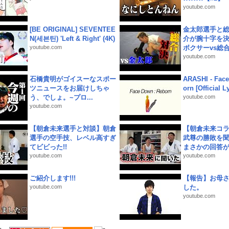
youtube.com
[BE ORIGINAL] SEVENTEE
金太郎選手と総
N(세븐틴) 'Left & Right' (4K)
介が腕十字を決
youtube.com
ボクサーvs総合.
youtube.com
石橋貴明がゴイスーなスポー
ARASHI - Face
ツニュースをお届けしちゃ
orn [Official L
う、でしょ。~プロ...
youtube.com
youtube.com
【朝倉未来選手と対談】朝倉
【朝倉未来コラ
選手の空手技、レベル高すぎ
武尊の勝敗を
てビビった!!
まさかの回答が!
youtube.com
youtube.com
ご紹介します!!!
【報告】お母
youtube.com
した。
youtube.com