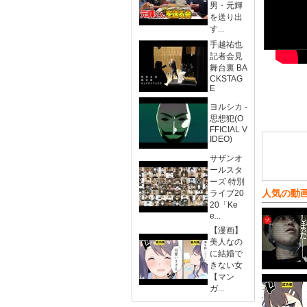
男・元輝
を送り出
す...
手越祐也
記者会見
舞台裏 BA
CKSTAG
E
ヨルシカ -
思想犯(O
FFICIAL V
IDEO)
サザンオ
ールスタ
ーズ 特別
人気の動
ライブ20
20「Ke
e...
【漫画】
美人なの
に結婚で
きない女
【マン
ガ...