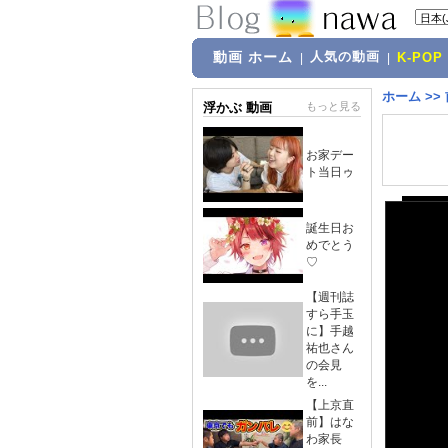
動画 ホーム
人気の動画
|
|
K-POP
ホーム
>>
浮かぶ 動画
もっと見る
お家デー
ト当日ゥ
誕生日お
めでとう
♡
【週刊誌
すら手玉
に】手越
祐也さん
の会見
を...
【上京直
前】はな
わ家長