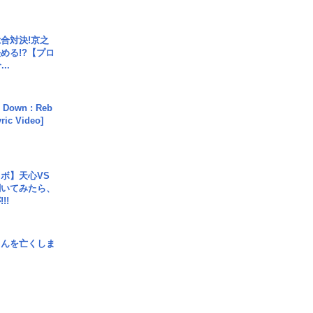
合対決!京之
める!?【プロ
..
 Down : Reb
yric Video]
ボ】天心VS
聞いてみたら、
!!
さんを亡くしま