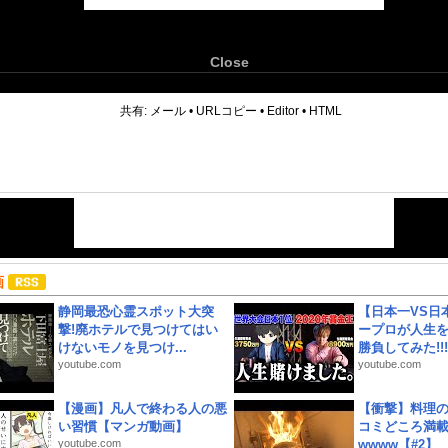
Close
6
共有:
メール
•
URLコピー
•
Editor
•
HTML
画
静岡最恐心霊スポット大突
【日本一VS日
撃!廃ホテルで見つけてはい
ープロが人生
けないモノを見つけ...
勝負してみた!!!!!
youtube.com
youtube.com
【漫画】凡人で終わる人の悪
【衝撃】料理
い習慣【マンガ動画】
コミどころ満載
youtube.com
wwww【#2】