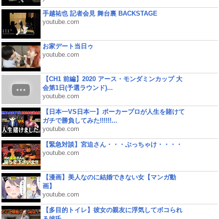
手越祐也 記者会見 舞台裏 BACKSTAGE
youtube.com
お家デート当日ゥ
youtube.com
【CH1 前編】2020 アース・モンダミンカップ 大
会第1日(予選ラウンド)...
youtube.com
【日本一VS日本一】ポーカープロが人生を賭けて
ガチで勝負してみた!!!!!!...
youtube.com
【緊急対談】宮迫さん・・・ぶっちゃけ・・・・
youtube.com
【漫画】美人なのに結婚できない女【マンガ動
画】
youtube.com
【多目的トイレ】彼女の親友に浮気してボコられ
る彼氏