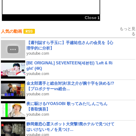
共有:
Close
1
もっと見
人気の動画
る
【週刊誌すら手玉に】手越祐也さんの会見を【心
理学的に分析】
youtube.com
[BE ORIGINAL] SEVENTEEN(세븐틴) 'Left & Ri
ght' (4K)
youtube.com
金太郎選手と総合対決!京之介が腕十字を決める!?
【プロボクサーvs総合...
youtube.com
夜に駆ける/YOASOBI 歌ってみた!しんごちん
【香取慎吾】
youtube.com
静岡最恐心霊スポット大突撃!廃ホテルで見つけて
はいけないモノを見つけ...
youtube.com