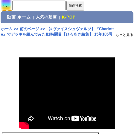
動画 ホーム
人気の動画
|
|
K-POP
ホーム
>>
前のページ
>>
【#ヴァイスシュヴァルツ】『Charlott
e』でデッキを組んでみた!!1時間目【ひろあき編集】 15年105号
もっと見る