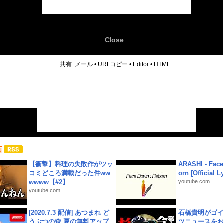
Close
6
共有:
メール
•
URLコピー
•
Editor
•
HTML
画
【衝撃】料理の失敗作がツッ
ARASHI - Face
コミどころ満載だった件ww
orn [Official L
wwww【#2】
youtube.com
youtube.com
[2020.7.3 配信] あつまれ ど
石橋貴明がゴ
うぶつの森 夏の無料アップ
ツニュースを