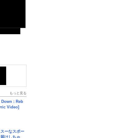
もっと見る
 Down : Reb
yric Video]
イスーなスポー
お届けしちゃ