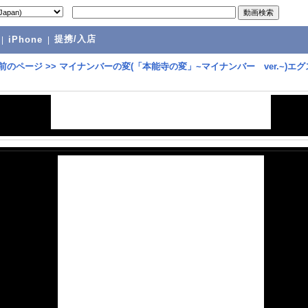
提携/入店
|
iPhone
|
前のページ
>>
マイナンバーの変(「本能寺の変」~マイナンバー ver.~)エグ