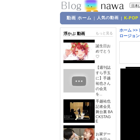
動画 ホーム
人気の動画
|
|
K-POP
ホーム
>>
浮かぶ 動画
もっと見る
ロージョン
誕生日お
めでとう
♡
【週刊誌
すら手玉
に】手越
祐也さん
の会見
を...
手越祐也
記者会見
舞台裏 BA
CKSTAG
E
お家デー
ト当日ゥ