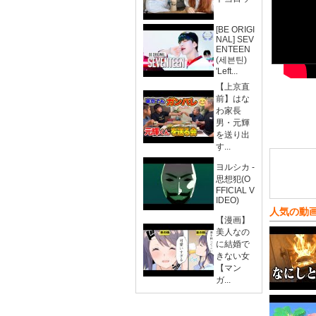
[BE ORIGI
NAL] SEV
ENTEEN
(세븐틴)
'Left...
【上京直
前】はな
わ家長
男・元輝
を送り出
す...
ヨルシカ -
思想犯(O
FFICIAL V
IDEO)
人気の動
【漫画】
美人なの
に結婚で
きない女
【マン
ガ...