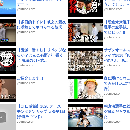
デート
う、でしょ。~プ
youtube.com
youtube.com
【多目的トイレ】彼女の親友
【朝倉未来選
に浮気してボコられる彼氏
選手の空手技
youtube.com
てビビった!!
youtube.com
【鬼滅一番くじ】リベンジな
サザンオールス
るか!? よゐこ有野が一番く
ライブ2020「Kee
じ 鬼滅の刃 ~弐...
~皆さん、あ...
youtube.com
youtube.com
ご紹介します!!!
夜に駆ける/YOA
youtube.com
てみた!しんご
吾】
youtube.com
【CH1 前編】2020 アース・
朝倉海選手に
モンダミンカップ 大会第1日
グ挑んだらフ
(予選ラウンド)...
た...
youtube.com
youtube.com