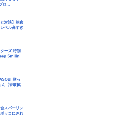
ロ...
手と対談】朝倉
、レベル高すぎ
ターズ 特別
p Smilin’
SOBI 歌っ
ちん【香取慎
総合スパーリン
ルボッコにされ