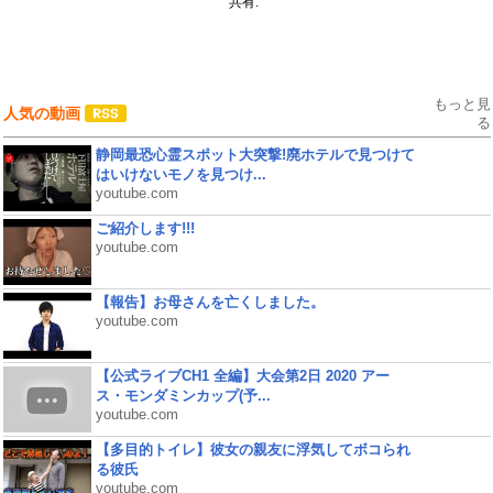
共有:
もっと見
人気の動画
る
静岡最恐心霊スポット大突撃!廃ホテルで見つけて
はいけないモノを見つけ...
youtube.com
ご紹介します!!!
youtube.com
【報告】お母さんを亡くしました。
youtube.com
【公式ライブCH1 全編】大会第2日 2020 アー
ス・モンダミンカップ(予...
youtube.com
【多目的トイレ】彼女の親友に浮気してボコられ
る彼氏
youtube.com