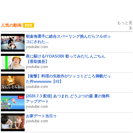
もっと見
人気の動画
る
朝倉海選手に総合スパーリング挑んだらフルボッ
コにされた...
youtube.com
夜に駆ける/YOASOBI 歌ってみた!しんごちん
【香取慎吾】
youtube.com
【衝撃】料理の失敗作がツッコミどころ満載だっ
た件wwwwww【#2】
youtube.com
[2020.7.3 配信] あつまれ どうぶつの森 夏の無料
アップデート
youtube.com
お家デート当日ゥ
youtube.com