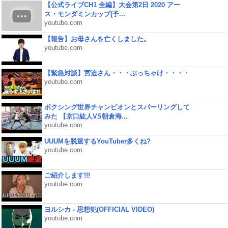
【公式ライブCH1 全編】大会第2日 2020 アー
ス・モンダミンカップ(予...
youtube.com
【報告】お母さんを亡くしました。
youtube.com
【緊急対談】宮迫さん・・・ぶっちゃけ・・・・
youtube.com
ボクシング世界チャンピオンとスパーリングして
みた 【京口紘人VS朝倉海...
youtube.com
UUUMを脱退するYouTuber多くね?
youtube.com
ご紹介します!!!
youtube.com
ヨルシカ - 思想犯(OFFICIAL VIDEO)
youtube.com