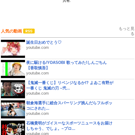
共有:
もっと見
人気の動画
る
誕生日おめでとう♡
youtube.com
夜に駆ける/YOASOBI 歌ってみた!しんごちん
【香取慎吾】
youtube.com
【鬼滅一番くじ】リベンジなるか!? よゐこ有野が
一番くじ 鬼滅の刃 ~弐...
youtube.com
朝倉海選手に総合スパーリング挑んだらフルボッ
コにされた...
youtube.com
石橋貴明がゴイスーなスポーツニュースをお届け
しちゃう、でしょ。~プロ...
youtube.com