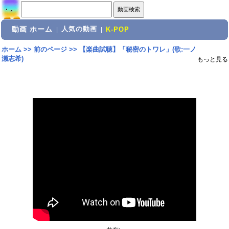
動画 ホーム
人気の動画
|
|
K-POP
ホーム
>>
前のページ
>>
【楽曲試聴】「秘密のトワレ」(歌:一ノ
瀬志希)
もっと見る