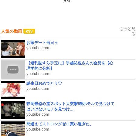
共有:
もっと見
人気の動画
る
お家デート当日ゥ
youtube.com
【週刊誌すら手玉に】手越祐也さんの会見を【心
理学的に分析】
youtube.com
誕生日おめでとう♡
youtube.com
静岡最恐心霊スポット大突撃!廃ホテルで見つけて
はいけないモノを見つけ...
youtube.com
間違えてストロングゼロ買い過ぎた。
youtube.com