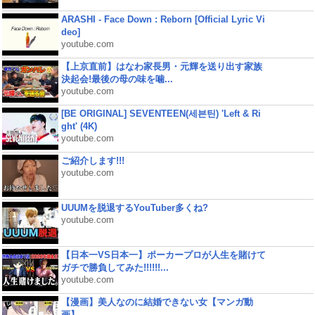
ARASHI - Face Down : Reborn [Official Lyric Vi
deo]
youtube.com
【上京直前】はなわ家長男・元輝を送り出す家族
決起会!最後の母の味を噛...
youtube.com
[BE ORIGINAL] SEVENTEEN(세븐틴) 'Left & Ri
ght' (4K)
youtube.com
ご紹介します!!!
youtube.com
UUUMを脱退するYouTuber多くね?
youtube.com
【日本一VS日本一】ポーカープロが人生を賭けて
ガチで勝負してみた!!!!!!...
youtube.com
【漫画】美人なのに結婚できない女【マンガ動
画】