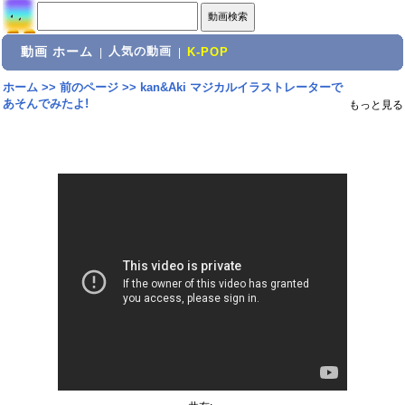
動画 ホーム
人気の動画
|
|
K-POP
ホーム
>>
前のページ
>>
kan&Aki マジカルイラストレーターで
あそんでみたよ!
もっと見る