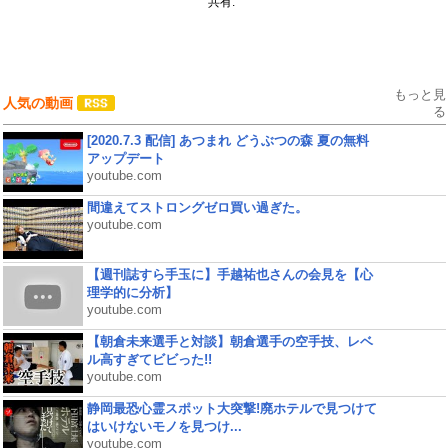
共有:
もっと見
人気の動画
る
[2020.7.3 配信] あつまれ どうぶつの森 夏の無料
アップデート
youtube.com
間違えてストロングゼロ買い過ぎた。
youtube.com
【週刊誌すら手玉に】手越祐也さんの会見を【心
理学的に分析】
youtube.com
【朝倉未来選手と対談】朝倉選手の空手技、レベ
ル高すぎてビビった!!
youtube.com
静岡最恐心霊スポット大突撃!廃ホテルで見つけて
はいけないモノを見つけ...
youtube.com