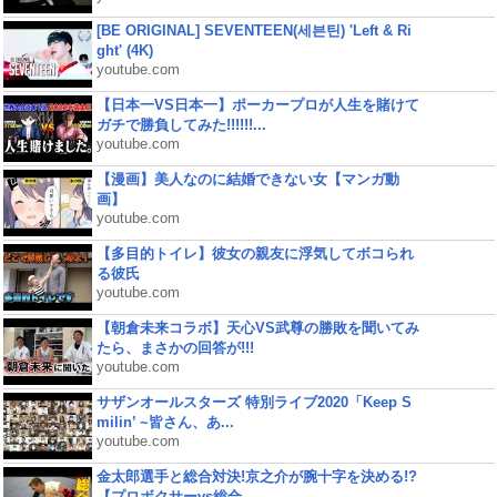
[BE ORIGINAL] SEVENTEEN(세븐틴) 'Left & Ri
ght' (4K)
youtube.com
【日本一VS日本一】ポーカープロが人生を賭けて
ガチで勝負してみた!!!!!!...
youtube.com
【漫画】美人なのに結婚できない女【マンガ動
画】
youtube.com
【多目的トイレ】彼女の親友に浮気してボコられ
る彼氏
youtube.com
【朝倉未来コラボ】天心VS武尊の勝敗を聞いてみ
たら、まさかの回答が!!!
youtube.com
サザンオールスターズ 特別ライブ2020「Keep S
milin’ ~皆さん、あ...
youtube.com
金太郎選手と総合対決!京之介が腕十字を決める!?
【プロボクサーvs総合...