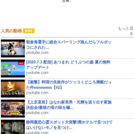
共有:
もっと見
人気の動画
る
朝倉海選手に総合スパーリング挑んだらフルボッ
コにされた...
youtube.com
[2020.7.3 配信] あつまれ どうぶつの森 夏の無料
アップデート
youtube.com
【衝撃】料理の失敗作がツッコミどころ満載だっ
た件wwwwww【#2】
youtube.com
【上京直前】はなわ家長男・元輝を送り出す家族
決起会!最後の母の味を噛...
youtube.com
静岡最恐心霊スポット大突撃!廃ホテルで見つけて
はいけないモノを見つけ...
youtube.com