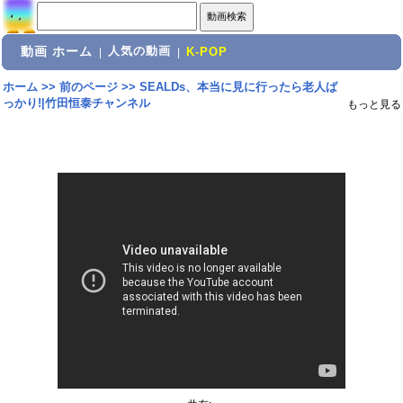
動画 ホーム
人気の動画
|
|
K-POP
ホーム
>>
前のページ
>>
SEALDs、本当に見に行ったら老人ば
っかり!|竹田恒泰チャンネル
もっと見る