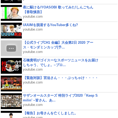
夜に駆ける/YOASOBI 歌ってみた!しんごちん
【香取慎吾】
youtube.com
UUUMを脱退するYouTuber多くね?
youtube.com
【公式ライブCH1 全編】大会第2日 2020 アー
ス・モンダミンカップ(予...
youtube.com
石橋貴明がゴイスーなスポーツニュースをお届け
しちゃう、でしょ。~プロ...
youtube.com
【緊急対談】宮迫さん・・・ぶっちゃけ・・・・
youtube.com
サザンオールスターズ 特別ライブ2020「Keep S
milin’ ~皆さん、あ...
youtube.com
【報告】お母さんを亡くしました。
youtube.com