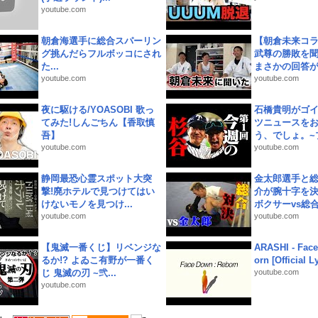
youtube.com
朝倉海選手に総合スパーリン
【朝倉未来コラ
グ挑んだらフルボッコにされ
武尊の勝敗を
た...
まさかの回答が!
youtube.com
youtube.com
夜に駆ける/YOASOBI 歌っ
石橋貴明がゴ
てみた!しんごちん【香取慎
ツニュースを
吾】
う、でしょ。~プ
youtube.com
youtube.com
静岡最恐心霊スポット大突
金太郎選手と総
撃!廃ホテルで見つけてはい
介が腕十字を決
けないモノを見つけ...
ボクサーvs総合.
youtube.com
youtube.com
【鬼滅一番くじ】リベンジな
ARASHI - Face
るか!? よゐこ有野が一番く
orn [Official L
じ 鬼滅の刃 ~弐...
youtube.com
youtube.com