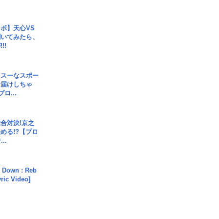
ボ】天心VS
聞いてみたら、
!!
イスーなスポー
お届けしちゃ
ロ...
合対決!京之
める!?【プロ
..
 Down : Reb
yric Video]