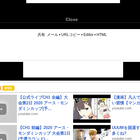
Close
6
共有:
メール
•
URLコピー
•
Editor
•
HTML
画
【公式ライブCH1 全編】大
【漫画】凡人
会第2日 2020 アース・モン
い習慣【マン
ダミンカップ(予...
youtube.com
youtube.com
【CH1 前編】2020 アース・
UUUMを脱退する
モンダミンカップ 大会第1日
多くね?
(予選ラウンド)...
youtube.com