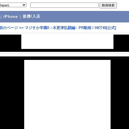
提携/入店
|
iPhone
|
前のページ
>>
マジすか学園0 ~木更津乱闘編~ PR動画 / HKT48[公式]