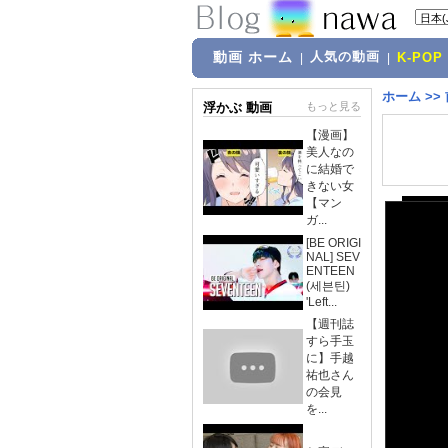
動画 ホーム
人気の動画
|
|
K-POP
ホーム
>>
浮かぶ 動画
もっと見る
【漫画】
美人なの
に結婚で
きない女
【マン
ガ...
[BE ORIGI
NAL] SEV
ENTEEN
(세븐틴)
'Left...
【週刊誌
すら手玉
に】手越
祐也さん
の会見
を...