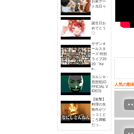
お家デー
ト当日ゥ
誕生日お
めでとう
♡
サザンオ
ールスタ
ーズ 特別
ライブ20
20「Ke
e...
ヨルシカ -
思想犯(O
人気の動
FFICIAL V
IDEO)
【衝撃】
料理の失
敗作がツ
ッコミど
ころ満載
だっ...