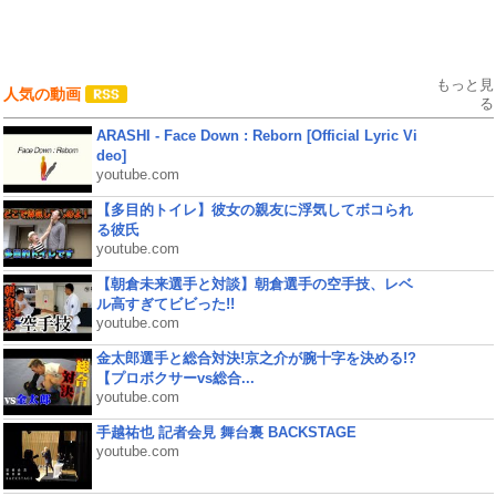
もっと見
人気の動画
る
ARASHI - Face Down : Reborn [Official Lyric Vi
deo]
youtube.com
【多目的トイレ】彼女の親友に浮気してボコられ
る彼氏
youtube.com
【朝倉未来選手と対談】朝倉選手の空手技、レベ
ル高すぎてビビった!!
youtube.com
金太郎選手と総合対決!京之介が腕十字を決める!?
【プロボクサーvs総合...
youtube.com
手越祐也 記者会見 舞台裏 BACKSTAGE
youtube.com