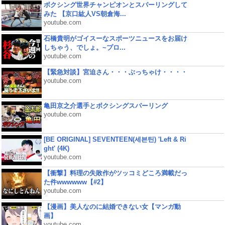
ボクシング世界チャンピオンとスパーリングして
みた 【京口紘人VS朝倉海...
youtube.com
石橋貴明がゴイスーなスポーツニュースをお届け
しちゃう、でしょ。~プロ...
youtube.com
【緊急対談】宮迫さん・・・ぶっちゃけ・・・・
youtube.com
亀田京之介選手とボクシングスパーリング
youtube.com
[BE ORIGINAL] SEVENTEEN(세븐틴) 'Left & Ri
ght' (4K)
youtube.com
【衝撃】料理の失敗作がツッコミどころ満載だっ
た件wwwwww【#2】
youtube.com
【漫画】美人なのに結婚できない女【マンガ動
画】
youtube.com