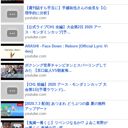
【週刊誌すら手玉に】手越祐也さんの会見を【心
理学的に分析】
youtube.com
【公式ライブCH1 全編】大会第2日 2020 アー
ス・モンダミンカップ(予...
youtube.com
ARASHI - Face Down : Reborn [Official Lyric Vi
deo]
youtube.com
ボクシング世界チャンピオンとスパーリングして
みた 【京口紘人VS朝倉海...
youtube.com
【CH1 前編】2020 アース・モンダミンカップ 大
会第1日(予選ラウンド)...
youtube.com
[2020.7.3 配信] あつまれ どうぶつの森 夏の無料
アップデート
youtube.com
【鬼滅一番くじ】リベンジなるか!? よゐこ有野が
一番くじ 鬼滅の刃 ~弐...