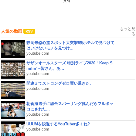
共有:
もっと見
人気の動画
る
静岡最恐心霊スポット大突撃!廃ホテルで見つけて
はいけないモノを見つけ...
youtube.com
サザンオールスターズ 特別ライブ2020「Keep S
milin’ ~皆さん、あ...
youtube.com
間違えてストロングゼロ買い過ぎた。
youtube.com
朝倉海選手に総合スパーリング挑んだらフルボッ
コにされた...
youtube.com
UUUMを脱退するYouTuber多くね?
youtube.com