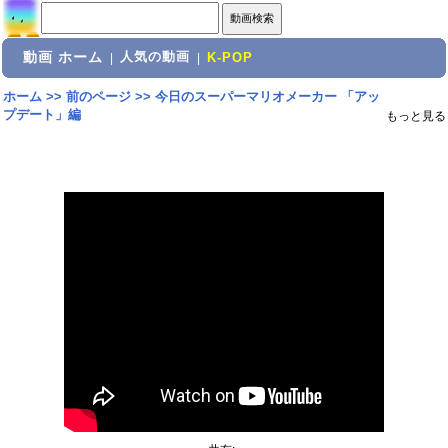
動画 ホーム
人気の動画
|
|
K-POP
ホーム
>>
前のページ
>>
今日のスーパーマリオメーカー 「アッ
プデート」編
もっと見る