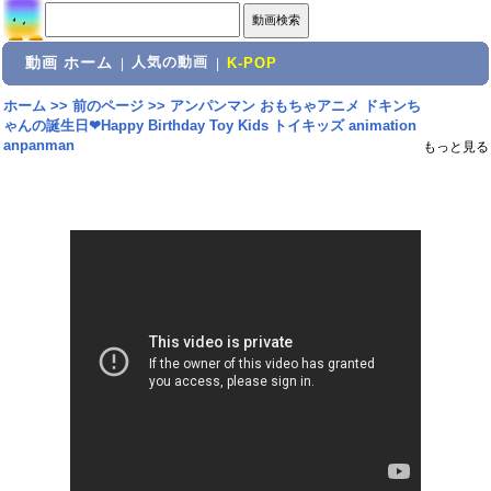
動画 ホーム
人気の動画
|
|
K-POP
ホーム
>>
前のページ
>>
アンパンマン おもちゃアニメ ドキンち
ゃんの誕生日❤Happy Birthday Toy Kids トイキッズ animation
anpanman
もっと見る