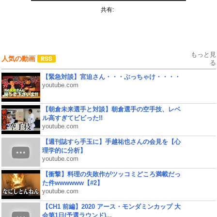
共有:
もっと見
人気の動画
る
【緊急対談】宮迫さん・・・ぶっちゃけ・・・・
youtube.com
【朝倉未来選手と対談】朝倉選手の空手技、レベ
ル高すぎてビビった!!
youtube.com
【週刊誌すら手玉に】手越祐也さんの会見を【心
理学的に分析】
youtube.com
【衝撃】料理の失敗作がツッコミどころ満載だっ
た件wwwwww【#2】
youtube.com
【CH1 前編】2020 アース・モンダミンカップ 大
会第1日(予選ラウンド)...