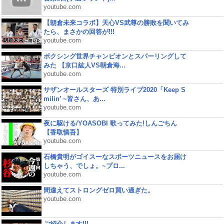
youtube.com
【朝倉未来コラボ】天心VS武尊の勝敗を聞いてみ
たら、まさかの回答が!!!
youtube.com
ボクシング世界チャンピオンとスパーリングして
みた 【京口紘人VS朝倉海...
youtube.com
サザンオールスターズ 特別ライブ2020「Keep S
milin’ ~皆さん、あ...
youtube.com
夜に駆ける/YOASOBI 歌ってみた!しんごちん
【香取慎吾】
youtube.com
石橋貴明がゴイスーなスポーツニュースをお届け
しちゃう、でしょ。~プロ...
youtube.com
間違えてストロングゼロ買い過ぎた。
youtube.com
ご紹介します!!!