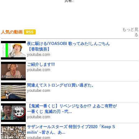
共有:
もっと見
人気の動画
る
夜に駆ける/YOASOBI 歌ってみた!しんごちん
【香取慎吾】
youtube.com
ご紹介します!!!
youtube.com
間違えてストロングゼロ買い過ぎた。
youtube.com
【鬼滅一番くじ】リベンジなるか!? よゐこ有野が
一番くじ 鬼滅の刃 ~弐...
youtube.com
サザンオールスターズ 特別ライブ2020「Keep S
milin’ ~皆さん、あ...
youtube.com