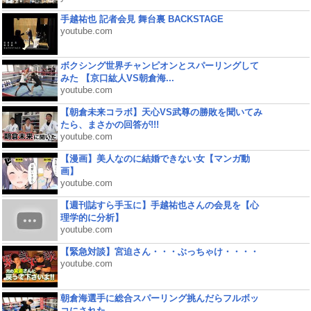
手越祐也 記者会見 舞台裏 BACKSTAGE
youtube.com
ボクシング世界チャンピオンとスパーリングして
みた 【京口紘人VS朝倉海...
youtube.com
【朝倉未来コラボ】天心VS武尊の勝敗を聞いてみ
たら、まさかの回答が!!!
youtube.com
【漫画】美人なのに結婚できない女【マンガ動
画】
youtube.com
【週刊誌すら手玉に】手越祐也さんの会見を【心
理学的に分析】
youtube.com
【緊急対談】宮迫さん・・・ぶっちゃけ・・・・
youtube.com
朝倉海選手に総合スパーリング挑んだらフルボッ
コにされた...