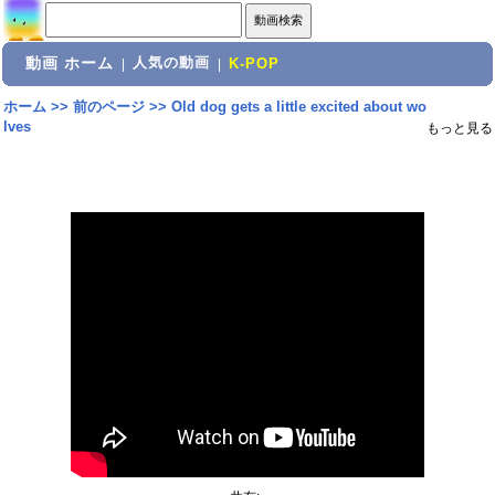
動画 ホーム
人気の動画
|
|
K-POP
ホーム
>>
前のページ
>>
Old dog gets a little excited about wo
lves
もっと見る